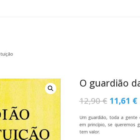
ituição
O guardião da
O
12,90
€
11,61
€
preço
original
Um guardião, toda a gente 
era:
em princípio, se queremos g
12,90 €.
tem valor.