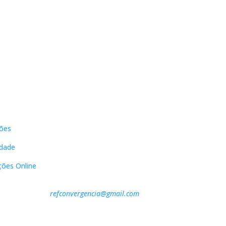
s
Contactos
ões
DNL Convergência
Rua Principal nº39-41, RC Direito,
idade
Loja 2
Vergas
ções Online
3840-555 Sto André de Vagos
refconvergencia@gmail.com