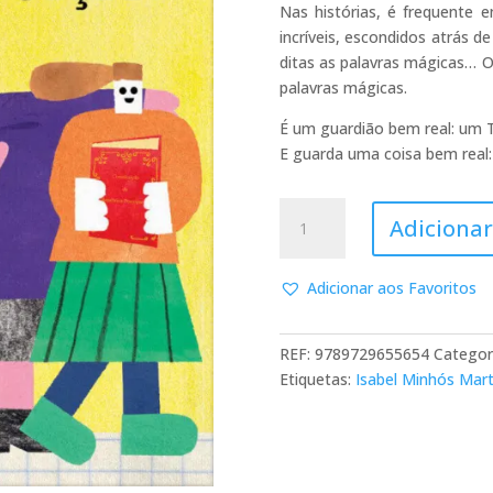
Nas histórias, é frequente
incríveis, escondidos atrás
ditas as palavras mágicas… O 
palavras mágicas.
É um guardião bem real: um T
E guarda uma coisa bem real: 
Quantidade
Adicionar
de
O
guardião
Adicionar aos Favoritos
da
Constituição
REF:
9789729655654
Categor
Etiquetas:
Isabel Minhós Mart