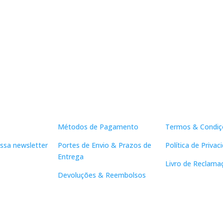
15,00 €.
13,50 €.
Apoio ao Cliente
Links Útei
Métodos de Pagamento
Termos & Condiç
ssa newsletter
Portes de Envio & Prazos de
Política de Privac
Entrega
Livro de Reclama
Devoluções & Reembolsos