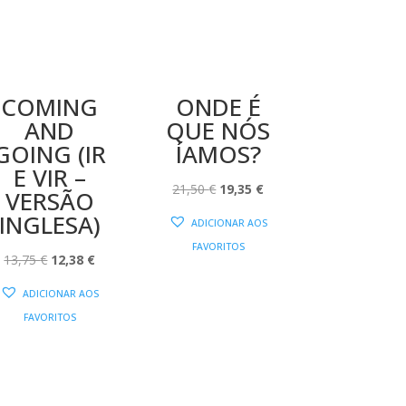
COMING
ONDE É
AND
QUE NÓS
GOING (IR
ÍAMOS?
E VIR –
O
O
21,50
€
19,35
€
VERSÃO
PREÇO
PREÇO
INGLESA)
ADICIONAR AOS
ORIGINAL
ATUAL
FAVORITOS
O
O
ERA:
É:
13,75
€
12,38
€
PREÇO
PREÇO
21,50 €.
19,35 €.
ADICIONAR AOS
ORIGINAL
ATUAL
FAVORITOS
ERA:
É:
13,75 €.
12,38 €.