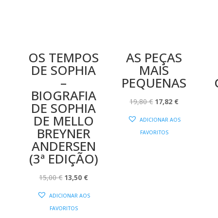
!
OS TEMPOS
AS PEÇAS
DE SOPHIA
MAIS
O
–
PEQUENAS
PREÇO
BIOGRAFIA
AL
ATUAL
O
O
19,80
€
17,82
€
DE SOPHIA
:
PREÇO
PREÇO
DE MELLO
ADICIONAR AOS
11,25 €.
ORIGINAL
ATUAL
BREYNER
FAVORITOS
ERA:
É:
ANDERSEN
19,80 €.
17,82 €.
(3ª EDIÇÃO)
O
O
15,00
€
13,50
€
PREÇO
PREÇO
ADICIONAR AOS
ORIGINAL
ATUAL
FAVORITOS
ERA:
É: