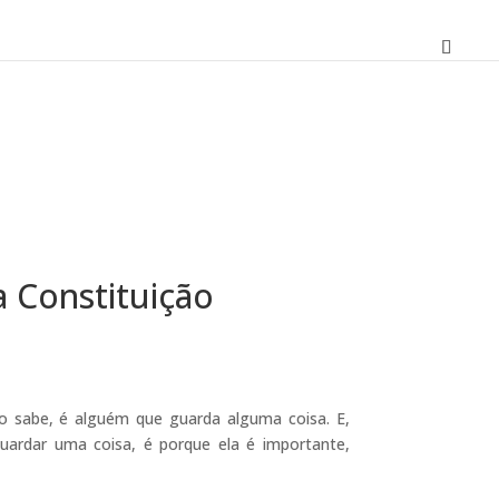
 Constituição
O
preço
atual
o sabe, é alguém que guarda alguma coisa. E,
é:
uardar uma coisa, é porque ela é importante,
11,61 €.