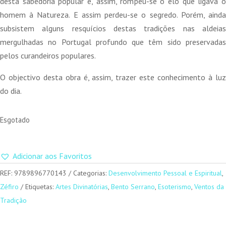
desta sabedoria popular e, assim, rompeu-se o elo que ligava o
homem à Natureza. E assim perdeu-se o segredo. Porém, ainda
subsistem alguns resquícios destas tradições nas aldeias
mergulhadas no Portugal profundo que têm sido preservadas
pelos curandeiros populares.
O objectivo desta obra é, assim, trazer este conhecimento à luz
do dia.
Esgotado
Adicionar aos Favoritos
REF:
9789896770143
Categorias:
Desenvolvimento Pessoal e Espiritual
,
Zéfiro
Etiquetas:
Artes Divinatórias
,
Bento Serrano
,
Esoterismo
,
Ventos da
Tradição