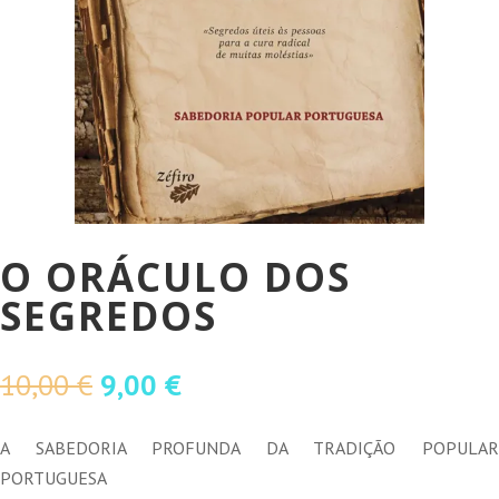
O ORÁCULO DOS
SEGREDOS
O
O
10,00
€
9,00
€
preço
preço
original
atual
A SABEDORIA PROFUNDA DA TRADIÇÃO POPULAR
era:
é:
PORTUGUESA