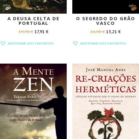
A DEUSA CELTA DE
O SEGREDO DO GRÃO
PORTUGAL
VASCO
O
O
O
O
19,90
€
17,91
€
16,90
€
15,21
€
PREÇO
PREÇO
PREÇO
PREÇO
ADICIONAR AOS FAVORITOS
ADICIONAR AOS FAVORITOS
ORIGINAL
ATUAL
ORIGINAL
ATUAL
ERA:
É:
ERA:
É:
19,90 €.
17,91 €.
16,90 €.
15,21 €.
PROMOÇÃO!
PROMOÇÃO!