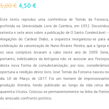
O
O
5,00
€
4,50
€
preço
preço
original
atual
Este texto reproduz uma conferência de Tomás da Fonseca,
era:
é:
proferida na Universidade Livre de Coimbra, em 1932. Decorridos
5,00 €.
4,50 €.
setenta e sete anos sobre a publicação de O Santo Condestável –
Alegações do Cardeal Diabo, a orquestra reorganizou-se para a
celebração da canonização de Nuno Álvares Pereira, que a Igreja e
os seus cúmplices levaram a cabo neste ano de 2009. Seria,
portanto, indelicadeza da Antígona não se associar aos festejos
desta nova forma de consubstanciação; por isso, considerámos
oportuna a reedição deste livro. José Tomás da Fonseca nasceu no
dia 10 de Março de 1877. Foi um homem de impressionante
produção literária, tendo publicado ao longo da vida cerca de
quarenta títulos. Colocou-se permanentemente na linha da frente
do arriscado confronto político.