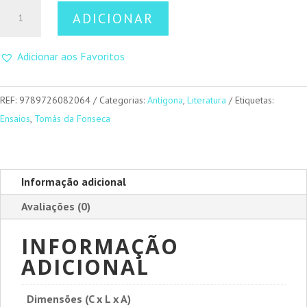
Quantidade
ADICIONAR
de
O
Adicionar aos Favoritos
Santo
Condestável
–
REF:
9789726082064
Categorias:
Antígona
,
Literatura
Etiquetas:
Alegações
Ensaios
,
Tomás da Fonseca
do
Cardeal
Diabo
Informação adicional
Avaliações (0)
INFORMAÇÃO
ADICIONAL
Dimensões (C x L x A)