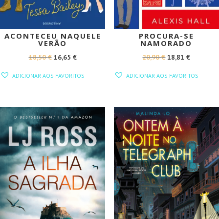
ACONTECEU NAQUELE
PROCURA-SE
VERÃO
NAMORADO
O
O
O
O
18,50
€
16,65
€
20,90
€
18,81
€
PREÇO
PREÇO
PREÇO
PREÇO
ADICIONAR AOS FAVORITOS
ADICIONAR AOS FAVORITOS
ORIGINAL
ATUAL
ORIGINAL
ATUAL
ERA:
É:
ERA:
É:
18,50 €.
16,65 €.
20,90 €.
18,81 €.
PROMOÇÃO!
PROMOÇÃO!