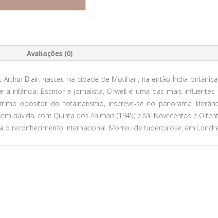
Avaliações (0)
 Arthur Blair, nasceu na cidade de Motihari, na então Índia britân
e a infância. Escritor e jornalista, Orwell é uma das mais influentes 
rimo opositor do totalitarismo, inscreve-se no panorama literá
em dúvida, com Quinta dos Animais (1945) e Mil Novecentos e Oitent
 o reconhecimento internacional. Morreu de tuberculose, em Londres
O!
PROMOÇÃO!
PROMOÇÃO!