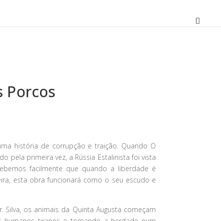
s Porcos
O
preço
atual
 uma história de corrupção e traição. Quando O
é:
o pela primeira vez, a Rússia Estalinista foi vista
10,71 €.
cebemos facilmente que quando a liberdade é
ira, esta obra funcionará como o seu escudo e
r. Silva, os animais da Quinta Augusta começam
os humanos tiranos e tornando a herdade num