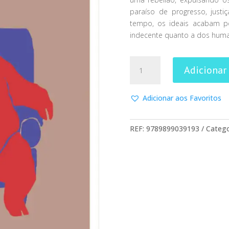
paraíso de progresso, just
tempo, os ideais acabam p
indecente quanto a dos human
Quantidade
Adicionar
de
O
Triunfo
Adicionar aos Favoritos
Dos
Porcos
REF:
9789899039193
Catego