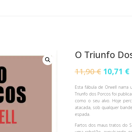
O Triunfo Do
O
11,90
€
10,71
€
preço
original
Esta fábula de Orwell narra
era:
Triunfo dos Porcos foi publicad
11,90 €.
como o seu alvo. Hoje per
atacada, sob qualquer bande
espada.
Fartos dos maus tratos do S
uma rebelião, expulsando 