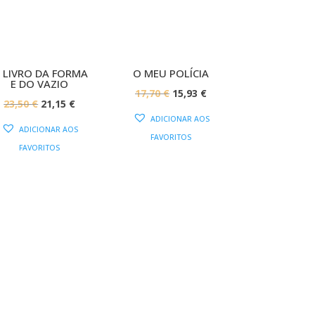
 LIVRO DA FORMA
O MEU POLÍCIA
E DO VAZIO
O
O
17,70
€
15,93
€
O
O
23,50
€
21,15
€
PREÇO
PREÇO
ADICIONAR AOS
PREÇO
PREÇO
ORIGINAL
ATUAL
ADICIONAR AOS
FAVORITOS
ORIGINAL
ATUAL
ERA:
É:
FAVORITOS
ERA:
É:
17,70 €.
15,93 €.
23,50 €.
21,15 €.
s
Contactos