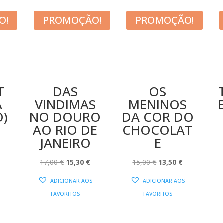
O!
PROMOÇÃO!
PROMOÇÃO!
T
DAS
OS
A
VINDIMAS
MENINOS
O)
NO DOURO
DA COR DO
AO RIO DE
CHOCOLAT
O
JANEIRO
E
PREÇO
AL
ATUAL
O
O
O
O
17,00
€
15,30
€
15,00
€
13,50
€
:
PREÇO
PREÇO
PREÇO
PREÇO
ADICIONAR AOS
ADICIONAR AOS
16,20 €.
ORIGINAL
ATUAL
ORIGINAL
ATUAL
FAVORITOS
FAVORITOS
ERA:
É:
ERA:
É:
17,00 €.
15,30 €.
15,00 €.
13,50 €.