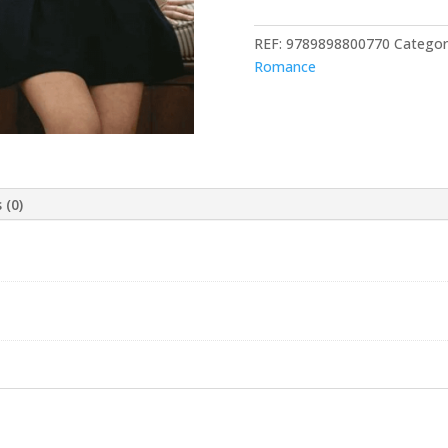
Te
Amo
REF:
9789898800770
Categor
Romance
 (0)