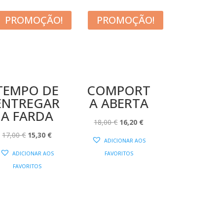
PROMOÇÃO!
PROMOÇÃO!
TEMPO DE
COMPORT
ENTREGAR
A ABERTA
A FARDA
O
O
18,00
€
16,20
€
O
O
PREÇO
PREÇO
17,00
€
15,30
€
ADICIONAR AOS
PREÇO
PREÇO
ORIGINAL
ATUAL
ADICIONAR AOS
FAVORITOS
ORIGINAL
ATUAL
ERA:
É:
FAVORITOS
ERA:
É:
18,00 €.
16,20 €.
17,00 €.
15,30 €.