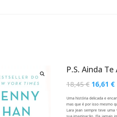
P.S. Ainda Te
O
18,45
€
16,61
€
preço
original
Uma história delicada e enca
era:
mas que é por isso mesmo qu
18,45 €.
Lara Jean sempre teve uma 
sua imaginação. Ela jamais i