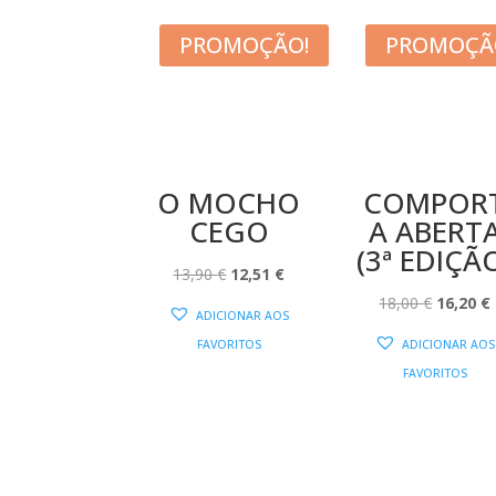
PROMOÇÃO!
PROMOÇÃ
O MOCHO
COMPOR
CEGO
A ABERT
(3ª EDIÇÃ
O
O
13,90
€
12,51
€
PREÇO
PREÇO
O
18,00
€
16,20
€
ADICIONAR AOS
ORIGINAL
ATUAL
PREÇO
FAVORITOS
ADICIONAR AOS
ERA:
É:
ORIGIN
FAVORITOS
13,90 €.
12,51 €.
ERA:
É
18,00 €.