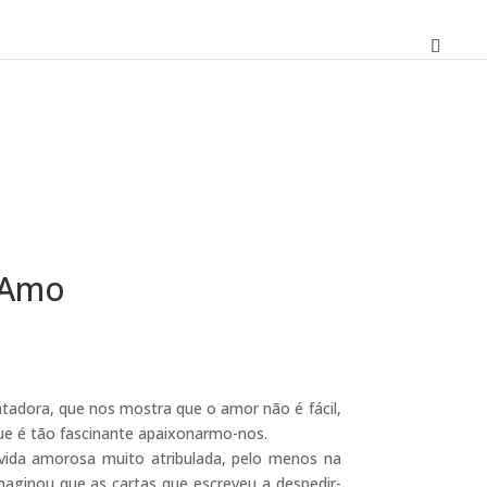
 Amo
O
preço
atual
ntadora, que nos mostra que o amor não é fácil,
é:
e é tão fascinante apaixonarmo-nos.
16,61 €.
vida amorosa muito atribulada, pelo menos na
maginou que as cartas que escreveu a despedir-