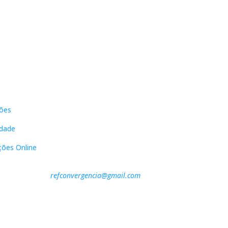
s
Contactos
ões
DNL Convergência
Rua Principal nº39-41, RC Direito,
idade
Loja 2
Vergas
ções Online
3840-555 Sto André de Vagos
refconvergencia@gmail.com