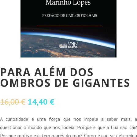
PARA ALÉM DOS
OMBROS DE GIGANTES
O
O
16,00
€
14,40
€
preço
preço
original
atual
A curiosidade é uma força que nos impele a saber mais, a
era:
é:
questionar o mundo que nos rodeia: Porque é que a Lua não cai?
16,00 €.
14,40 €.
Por que motivo existem marés do mar? Como é que se determina