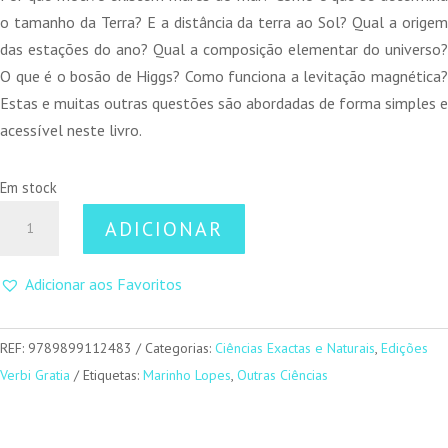
o tamanho da Terra? E a distância da terra ao Sol? Qual a origem
das estações do ano? Qual a composição elementar do universo?
O que é o bosão de Higgs? Como funciona a levitação magnética?
Estas e muitas outras questões são abordadas de forma simples e
acessível neste livro.
Em stock
Quantidade
ADICIONAR
de
Para
Adicionar aos Favoritos
Além
dos
Ombros
REF:
9789899112483
Categorias:
Ciências Exactas e Naturais
,
Edições
de
Verbi Gratia
Etiquetas:
Marinho Lopes
,
Outras Ciências
Gigantes