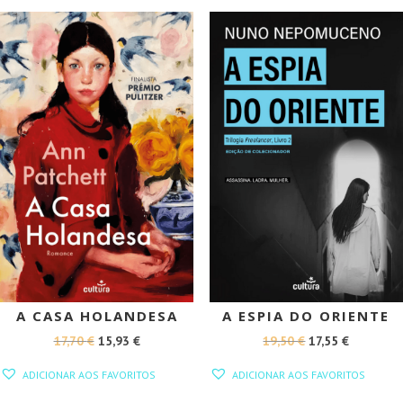
19,45 €.
17,51 €.
PROMOÇÃO!
PROMOÇÃO!
A CASA HOLANDESA
A ESPIA DO ORIENTE
O
O
O
O
17,70
€
15,93
€
19,50
€
17,55
€
PREÇO
PREÇO
PREÇO
PREÇO
ADICIONAR AOS FAVORITOS
ADICIONAR AOS FAVORITOS
ORIGINAL
ATUAL
ORIGINAL
ATUAL