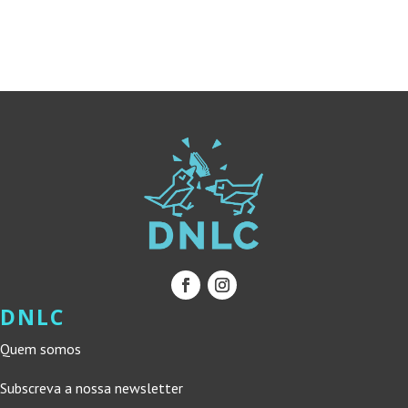
ERA:
É:
ERA:
É:
17,70 €.
15,93 €.
19,50 €.
17,55 €.
DNLC
Quem somos
Subscreva a nossa newsletter