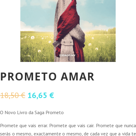
PROMETO AMAR
O
O
18,50
€
16,65
€
preço
preço
original
atual
O Novo Livro da Saga Prometo
era:
é:
Promete que vais errar. Promete que vais cair. Promete que nunca
18,50 €.
16,65 €.
serás o mesmo, exactamente o mesmo, de cada vez que a vida te