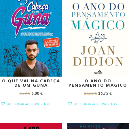
O QUE VAI NA CABEÇA
O ANO DO
DE UM GUNA
PENSAMENTO MÁGICO
O
O
O
O
7,50
€
5,00
€
17,50
€
15,75
€
PREÇO
PREÇO
PREÇO
PREÇO
ADICIONAR AOS FAVORITOS
ADICIONAR AOS FAVORITOS
ORIGINAL
ATUAL
ORIGINAL
ATUAL
ERA:
É:
ERA:
É:
7,50 €.
5,00 €.
17,50 €.
15,75 €.