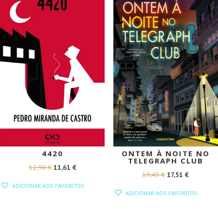
PROMOÇÃO!
PROMOÇÃO!
4420
ONTEM À NOITE NO
TELEGRAPH CLUB
O
O
12,90
€
11,61
€
O
O
19,45
€
17,51
€
PREÇO
PREÇO
ADICIONAR AOS FAVORITOS
PREÇO
PREÇO
ORIGINAL
ATUAL
ADICIONAR AOS FAVORITOS
ORIGINAL
ATUAL
ERA:
É:
ERA:
É:
12,90 €.
11,61 €.