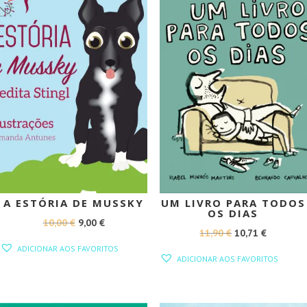
A ESTÓRIA DE MUSSKY
UM LIVRO PARA TODOS
OS DIAS
O
O
10,00
€
9,00
€
O
O
11,90
€
10,71
€
PREÇO
PREÇO
ADICIONAR AOS FAVORITOS
PREÇO
PREÇO
ORIGINAL
ATUAL
ADICIONAR AOS FAVORITOS
ORIGINAL
ATUAL
ERA:
É:
ERA:
É:
10,00 €.
9,00 €.
11,90 €.
10,71 €.