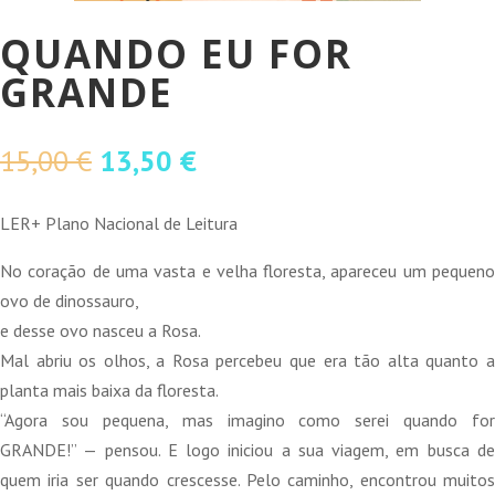
QUANDO EU FOR
GRANDE
O
O
15,00
€
13,50
€
preço
preço
original
atual
LER+ Plano Nacional de Leitura
era:
é:
No coração de uma vasta e velha floresta, apareceu um pequeno
15,00 €.
13,50 €.
ovo de dinossauro,
e desse ovo nasceu a Rosa.
Mal abriu os olhos, a Rosa percebeu que era tão alta quanto a
planta mais baixa da floresta.
“Agora sou pequena, mas imagino como serei quando for
GRANDE!” — pensou. E logo iniciou a sua viagem, em busca de
quem iria ser quando crescesse. Pelo caminho, encontrou muitos