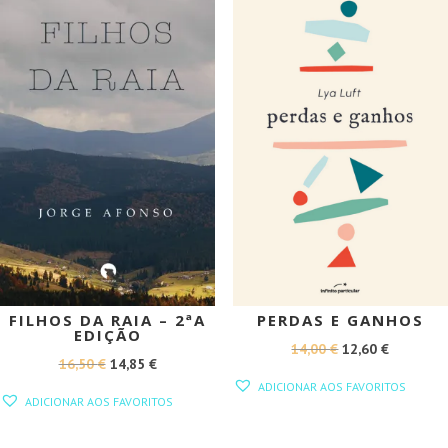
PROMOÇÃO!
PROMOÇÃO!
FILHOS DA RAIA – 2ªA
PERDAS E GANHOS
EDIÇÃO
O
O
14,00
€
12,60
€
O
O
16,50
€
14,85
€
PREÇO
PREÇO
ADICIONAR AOS FAVORITOS
PREÇO
PREÇO
ORIGINAL
ATUAL
ADICIONAR AOS FAVORITOS
ORIGINAL
ATUAL
ERA:
É:
ERA:
É: