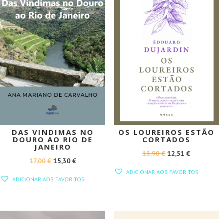
DAS VINDIMAS NO
OS LOUREIROS ESTÃO
DOURO AO RIO DE
CORTADOS
JANEIRO
O
O
13,90
€
12,51
€
O
O
17,00
€
15,30
€
PREÇO
PREÇO
ADICIONAR AOS FAVORITOS
PREÇO
PREÇO
ORIGINAL
ATUAL
ADICIONAR AOS FAVORITOS
ORIGINAL
ATUAL
ERA:
É:
ERA:
É:
13,90 €.
12,51 €.
17,00 €.
15,30 €.