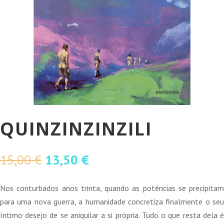
QUINZINZINZILI
O
O
15,00
€
13,50
€
preço
preço
original
atual
Nos conturbados anos trinta, quando as potências se precipitam
era:
é:
para uma nova guerra, a humanidade concretiza finalmente o seu
15,00 €.
13,50 €.
íntimo desejo de se aniquilar a si própria. Tudo o que resta dela é