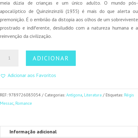
meia dúzia de crianças e um único adulto. O mundo pós-
apocalíptico de Quinzinzinzili (1935) é mais do que alerta ou
premonição. É o embrião da distopia aos olhos de um sobrevivente
prostrado e indiferente, desiludido com a natureza humana e a
reinvenção da civilização.
Quantidade
ADICIONAR
de
Quinzinzinzili
Adicionar aos Favoritos
REF:
9789726083054
Categorias:
Antígona
,
Literatura
Etiquetas:
Régis
Messac
,
Romance
Informação adicional