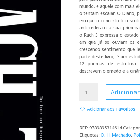
mundo, e aquele com mais ele
o tentam escalar. O Diário, p
em que o concerto foi escri
antecederam a sua primeira
o Rach 3 expressa o estado 
em que já se ouviam os ec
crescendo sentimento que l
parte deste livro, é um est
12 poemas de estrutura 
descrevem o enredo e a dinâ
Quantidade
Adicionar
de
Rach
3
Adicionar aos Favoritos
REF:
9789895314614
Categor
Etiquetas:
D. H. Machado
,
Pol