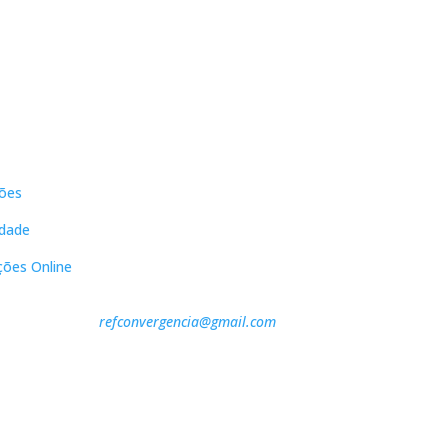
s
Contactos
ões
DNL Convergência
Rua Principal nº39-41, RC Direito,
idade
Loja 2
Vergas
ções Online
3840-555 Sto André de Vagos
refconvergencia@gmail.com