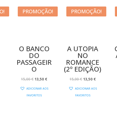
O!
PROMOÇÃO!
PROMOÇÃO!
O BANCO
A UTOPIA
DO
NO
PASSAGEIR
ROMANCE
O
(2º EDIÇÃO)
O
PREÇO
O
O
O
O
15,00
€
13,50
€
15,00
€
13,50
€
AL
ATUAL
PREÇO
PREÇO
PREÇO
PREÇO
ADICIONAR AOS
ADICIONAR AOS
:
ORIGINAL
ATUAL
ORIGINAL
ATUAL
FAVORITOS
FAVORITOS
13,50 €.
ERA:
É:
ERA:
É:
15,00 €.
13,50 €.
15,00 €.
13,50 €.