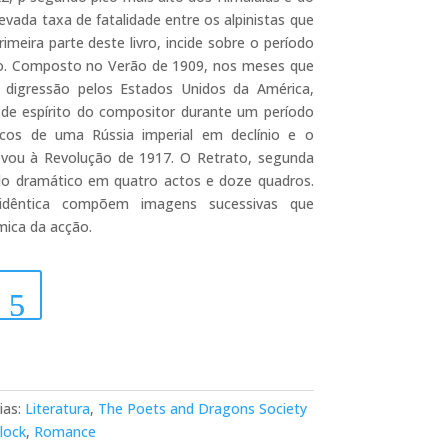
vada taxa de fatalidade entre os alpinistas que
rimeira parte deste livro, incide sobre o período
to. Composto no Verão de 1909, nos meses que
 digressão pelos Estados Unidos da América,
de espírito do compositor durante um período
os de uma Rússia imperial em declínio e o
evou à Revolução de 1917. O Retrato, segunda
udo dramático em quatro actos e doze quadros.
idêntica compõem imagens sucessivas que
mica da acção.
ias:
Literatura
,
The Poets and Dragons Society
lock
,
Romance