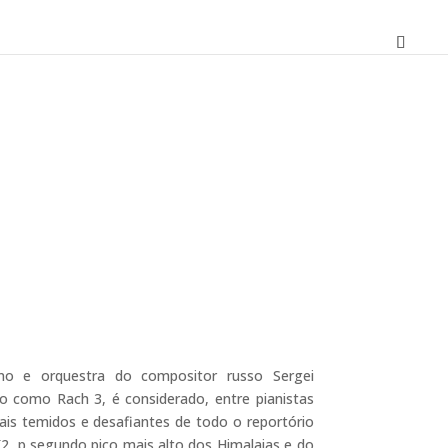
O
preço
atual
no e orquestra do compositor russo Sergei
é:
o como Rach 3, é considerado, entre pianistas
13,50 €.
s temidos e desafiantes de todo o reportório
K2, p segundo pico mais alto dos Himalaias e do