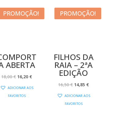
PROMOÇÃO!
PROMOÇÃO!
COMPORT
FILHOS DA
A ABERTA
RAIA – 2ªA
EDIÇÃO
O
O
18,00
€
16,20
€
PREÇO
PREÇO
O
O
16,50
€
14,85
€
ADICIONAR AOS
ORIGINAL
ATUAL
PREÇO
PREÇO
FAVORITOS
ADICIONAR AOS
ERA:
É:
ORIGINAL
ATUAL
FAVORITOS
18,00 €.
16,20 €.
ERA:
É:
16,50 €.
14,85 €.