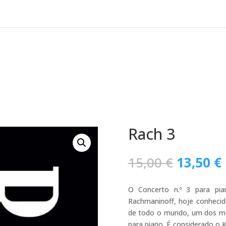
Rach 3
O
15,00
€
13,50
€
preço
original
O Concerto n.º 3 para pia
era:
Rachmaninoff, hoje conhecid
15,00 €.
de todo o mundo, um dos mai
para piano. É considerado o 