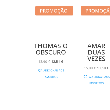
PROMOÇÃO!
PROMOÇÃ
THOMAS O
AMAR
OBSCURO
DUAS
VEZES
O
O
13,90
€
12,51
€
PREÇO
PREÇO
O
15,00
€
13,50
€
ADICIONAR AOS
ORIGINAL
ATUAL
PREÇO
FAVORITOS
ADICIONAR AOS
ERA:
É:
ORIGIN
FAVORITOS
13,90 €.
12,51 €.
ERA:
É
15,00 €.