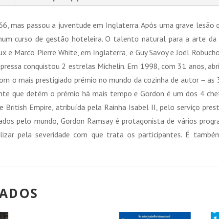
6, mas passou a juventude em Inglaterra. Após uma grave lesão 
r num curso de gestão hoteleira. O talento natural para a arte d
ux e Marco Pierre White, em Inglaterra, e Guy Savoy e Joël Robuc
pressa conquistou 2 estrelas Michelin. Em 1998, com 31 anos, abr
om o mais prestigiado prémio no mundo da cozinha de autor – as 3
ante que detém o prémio há mais tempo e Gordon é um dos 4 chef
ritish Empire, atribuída pela Rainha Isabel II, pelo serviço prest
ados pelo mundo, Gordon Ramsay é protagonista de vários program
lizar pela severidade com que trata os participantes. É também
NADOS