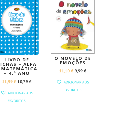
PROMOÇÃO!
PROMOÇÃO!
O NOVELO DE
LIVRO DE
EMOÇÕES
FICHAS – ALFA
 MATEMÁTICA
O
O
11,10
€
9,99
€
– 4.º ANO
PREÇO
PREÇO
O
O
11,99
€
10,79
€
ADICIONAR AOS
ORIGINAL
ATUAL
PREÇO
PREÇO
FAVORITOS
ADICIONAR AOS
ERA:
É:
ORIGINAL
ATUAL
FAVORITOS
11,10 €.
9,99 €.
ERA:
É:
11,99 €.
10,79 €.