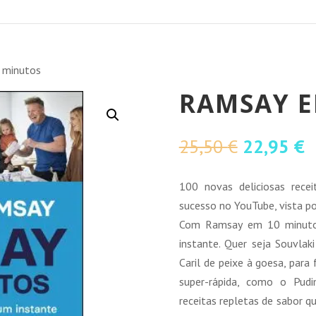
 minutos
RAMSAY E
O
O
25,50
€
22,95
€
preço
p
original
a
100 novas deliciosas rece
era:
é
sucesso no YouTube, vista p
25,50 €.
2
Com Ramsay em 10 minutos,
instante. Quer seja Souvlak
Caril de peixe à goesa, par
super-rápida, como o Pud
receitas repletas de sabor 