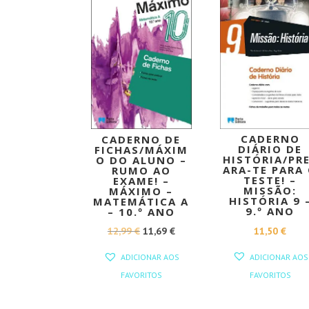
PROMOÇÃO!
CADERNO
CADERNO DE
DIÁRIO DE
FICHAS/MÁXIM
HISTÓRIA/PR
O DO ALUNO –
ARA-TE PARA
RUMO AO
TESTE! –
EXAME! –
MISSÃO:
MÁXIMO –
HISTÓRIA 9 
MATEMÁTICA A
9.º ANO
– 10.º ANO
O
O
11,50
€
12,99
€
11,69
€
PREÇO
PREÇO
ADICIONAR AOS
ADICIONAR AOS
ORIGINAL
ATUAL
FAVORITOS
FAVORITOS
ERA:
É:
12,99 €.
11,69 €.