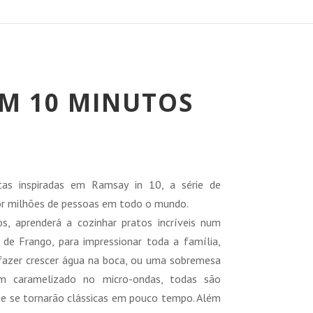
M 10 MINUTOS
reço
tual
itas inspiradas em Ramsay in 10, a série de
:
or milhões de pessoas em todo o mundo.
2,95 €.
 aprenderá a cozinhar pratos incríveis num
i de Frango, para impressionar toda a família,
a fazer crescer água na boca, ou uma sobremesa
im caramelizado no micro-ondas, todas são
que se tornarão clássicas em pouco tempo. Além