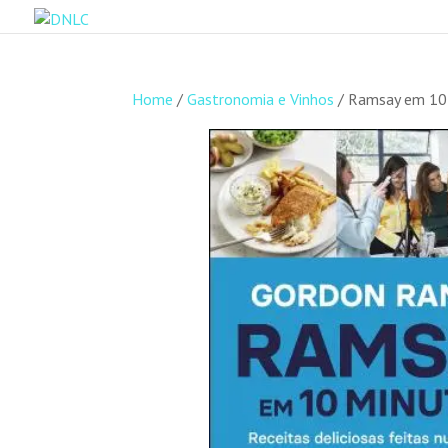
Home
/
Gastronomia e Vinhos
/ Ramsay em 10