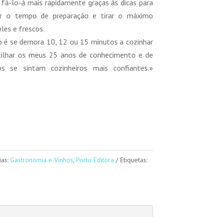
, fá-lo-á mais rapidamente graças às dicas para
zir o tempo de preparação e tirar o máximo
les e frescos.
 é se demora 10, 12 ou 15 minutos a cozinhar
rtilhar os meus 25 anos de conhecimento e de
os se sintam cozinheiros mais confiantes.»
ias:
Gastronomia e Vinhos
,
Porto Editora
Etiquetas: