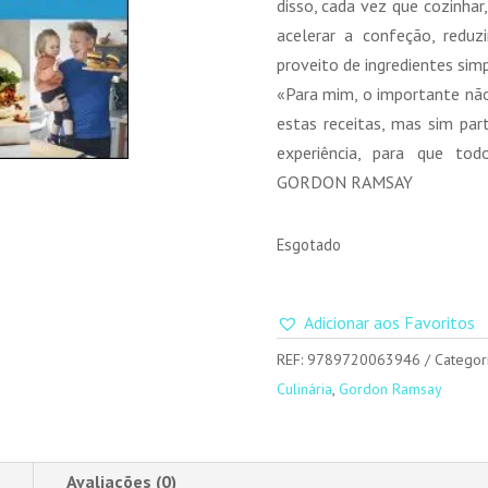
disso, cada vez que cozinhar
acelerar a confeção, redu
proveito de ingredientes simp
«Para mim, o importante não
estas receitas, mas sim pa
experiência, para que tod
GORDON RAMSAY
Esgotado
Adicionar aos Favoritos
REF:
9789720063946
Categor
Culinária
,
Gordon Ramsay
Avaliações (0)