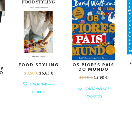
PROMOÇÃO!
PROMOÇÃO!
FOOD STYLING
OS PIORES PAIS
–
EP
DO MUNDO
 O
O
O
18,50
€
16,65
€
O
O
17,75
€
15,98
€
PREÇO
PREÇO
ADICIONAR AOS
PREÇO
PREÇO
–
ORIGINAL
ATUAL
ADICIONAR AOS
FAVORITOS
ORIGINAL
ATUAL
ERA:
É:
FAVORITOS
ERA:
É:
18,50 €.
16,65 €.
17,75 €.
15,98 €.