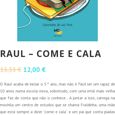
RAUL – COME E CALA
O
O
13,33
€
12,00
€
preço
preço
original
atual
O Raul acaba de iniciar o 5.º ano, mas não é fácil ser um rapaz de
era:
é:
10 anos numa escola nova, sobretudo, com uma irmã mais velha
13,33 €.
12,00 €.
que faz de conta que não o conhece… A juntar a isso, carrega na
mochila um centro de estudos que se chama Fraldinha, uma mãe
que está sempre a dizer “come e cala” e um pai que conta piadas