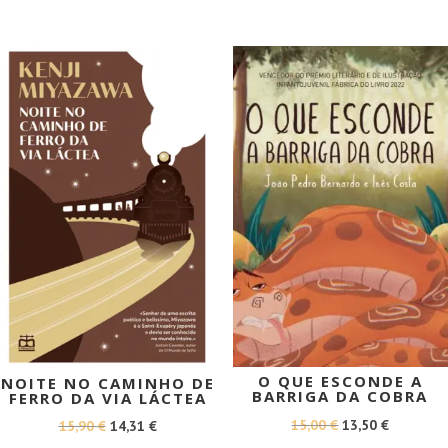
ERA:
É:
15,00 €.
13,50 €.
PROMOÇÃO!
PROMOÇÃO!
O QUE ESCONDE A
NOITE NO CAMINHO DE
BARRIGA DA COBRA
FERRO DA VIA LÁCTEA
O
O
15,00
€
13,50
€
O
O
15,90
€
14,31
€