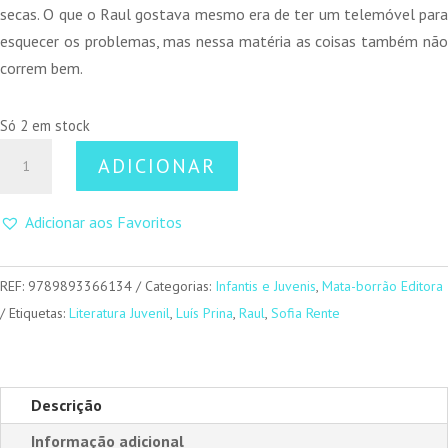
secas. O que o Raul gostava mesmo era de ter um telemóvel para
esquecer os problemas, mas nessa matéria as coisas também não
correm bem.
Só 2 em stock
Quantidade
ADICIONAR
de
Raul
Adicionar aos Favoritos
-
Come
e
REF:
9789893366134
Categorias:
Infantis e Juvenis
,
Mata-borrão Editora
Cala
Etiquetas:
Literatura Juvenil
,
Luís Prina
,
Raul
,
Sofia Rente
Descrição
Informação adicional