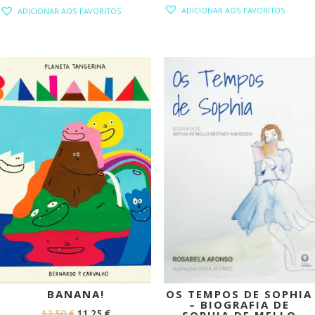
PREÇO
PREÇO
PREÇO
PREÇO
ADICIONAR AOS FAVORITOS
ADICIONAR AOS FAVORITOS
ORIGINAL
ATUAL
ORIGINAL
ATUAL
ERA:
É:
ERA:
É:
15,00 €.
13,50 €.
15,90 €.
14,31 €.
PROMOÇÃO!
PROMOÇÃO!
BANANA!
OS TEMPOS DE SOPHIA
– BIOGRAFIA DE
O
O
12,50
€
11,25
€
SOPHIA DE MELLO