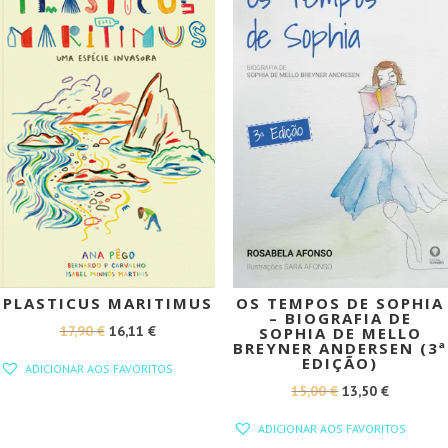
PLASTICUS MARITIMUS
OS TEMPOS DE SOPHIA
– BIOGRAFIA DE
O
O
17,90
€
16,11
€
SOPHIA DE MELLO
BREYNER ANDERSEN (3ª
PREÇO
PREÇO
EDIÇÃO)
ADICIONAR AOS FAVORITOS
ORIGINAL
ATUAL
O
O
15,00
€
13,50
€
ERA:
É:
PREÇO
PREÇO
ADICIONAR AOS FAVORITOS
17,90 €.
16,11 €.
ORIGINAL
ATUAL