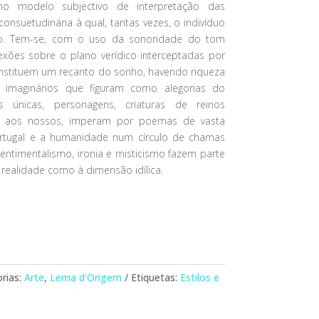
omo modelo subjectivo de interpretação das
consuetudinária à qual, tantas vezes, o indivíduo
ado. Tem-se, com o uso da sonoridade do tom
exões sobre o plano verídico interceptadas por
nstituem um recanto do sonho, havendo riqueza
s imaginários que figuram como alegorias do
es únicas, personagens, criaturas de reinos
s aos nossos, imperam por poemas de vasta
rtugal e a humanidade num círculo de chamas
Sentimentalismo, ironia e misticismo fazem parte
 realidade como à dimensão idílica.
rias:
Arte
,
Lema d'Origem
Etiquetas:
Estilos e