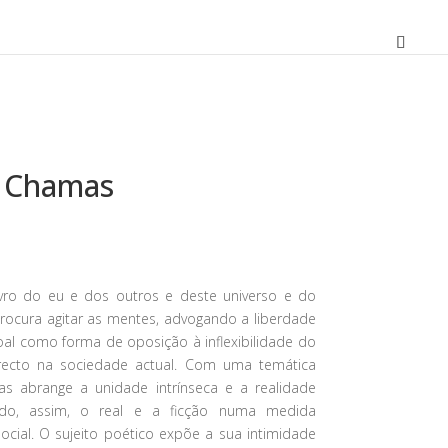
m Chamas
reço
tual
vro do eu e dos outros e deste universo e do
ocura agitar as mentes, advogando a liberdade
00 €.
oal como forma de oposição à inflexibilidade do
ecto na sociedade actual. Com uma temática
s abrange a unidade intrínseca e a realidade
ando, assim, o real e a ficção numa medida
social. O sujeito poético expõe a sua intimidade