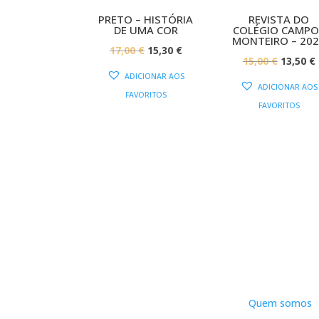
PRETO – HISTÓRIA
REVISTA DO
DE UMA COR
COLÉGIO CAMPO
MONTEIRO – 20
O
O
17,00
€
15,30
€
O
15,00
€
13,50
€
PREÇO
PREÇO
ADICIONAR AOS
PREÇO
ORIGINAL
ATUAL
ADICIONAR AOS
FAVORITOS
ORIGIN
ERA:
É:
FAVORITOS
ERA:
É
17,00 €.
15,30 €.
15,00 €.
DNLC
Quem somos