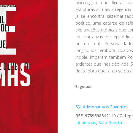
psicológica, que figura c
estruturas actuais e regência 
já se encontra sistematiz
poético, uma catarse de refl
explanações utópicas que co
em narrativas de episódio
prisma real. Personalidad
longínquos, embora colado
índole. Imperam também Po
ardentes que lhes dão vida. 
desta obra que tanto se dá à
Esgotado
Adicionar aos Favoritos
REF:
9789898342140
Catego
Influências
,
Sara Güetta