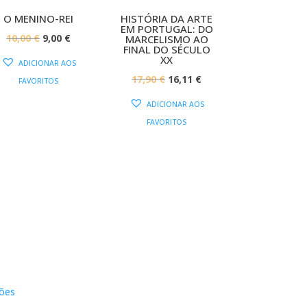
O MENINO-REI
HISTÓRIA DA ARTE
EM PORTUGAL: DO
O
O
10,00
€
9,00
€
MARCELISMO AO
FINAL DO SÉCULO
PREÇO
PREÇO
XX
ADICIONAR AOS
ORIGINAL
ATUAL
O
O
17,90
€
16,11
€
FAVORITOS
ERA:
É:
PREÇO
PREÇO
ADICIONAR AOS
10,00 €.
9,00 €.
ORIGINAL
ATUAL
FAVORITOS
ERA:
É:
17,90 €.
16,11 €.
s
Contactos
ões
DNL Convergência