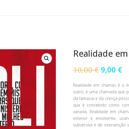
Realidade e
O
O
10,00
€
9,00
€
preço
p
original
a
Realidade em chamas é o li
era:
é:
outro, é uma chamada que pr
10,00 €.
9,
da fantasia e da crença pess
que é concebido como corr
variada, Realidade em chama
exterior e envolvente, us
subversiva e de intervenção 