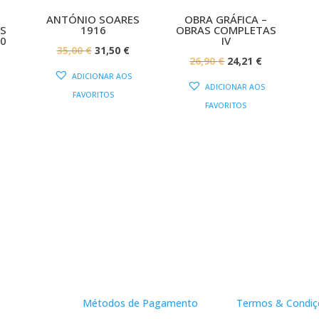
ANTÓNIO SOARES
OBRA GRÁFICA –
S
1916
OBRAS COMPLETAS
20
IV
O
O
35,00
€
31,50
€
O
O
O
26,90
€
24,21
€
PREÇO
PREÇO
ADICIONAR AOS
PREÇO
PREÇO
PREÇO
ORIGINAL
ATUAL
ADICIONAR AOS
FAVORITOS
AL
ATUAL
ORIGINAL
ATUAL
ERA:
É:
FAVORITOS
:
ERA:
É:
35,00 €.
31,50 €.
13,50 €.
26,90 €.
24,21 €.
Apoio ao Cliente
Links Útei
Métodos de Pagamento
Termos & Condiç