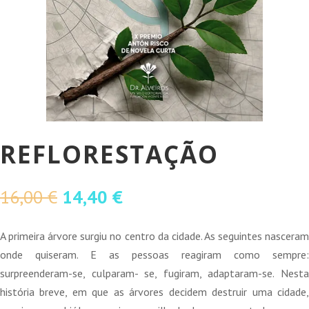
REFLORESTAÇÃO
O
O
16,00
€
14,40
€
preço
preço
original
atual
A primeira árvore surgiu no centro da cidade. As seguintes nasceram
era:
é:
onde quiseram. E as pessoas reagiram como sempre:
16,00 €.
14,40 €.
surpreenderam-se, culparam- se, fugiram, adaptaram-se. Nesta
história breve, em que as árvores decidem destruir uma cidade,