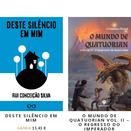
ORIGINAL
ATUAL
ORIGINAL
ATUAL
ERA:
É:
ERA:
É:
14,00 €.
12,60 €.
18,50 €.
16,65 €.
PROMOÇÃO!
PROMOÇÃO!
DESTE SILÊNCIO EM
O MUNDO DE
MIM
QUATUORIAN VOL. II –
O REGRESSO DO
O
O
14,90
€
13,41
€
IMPERADOR