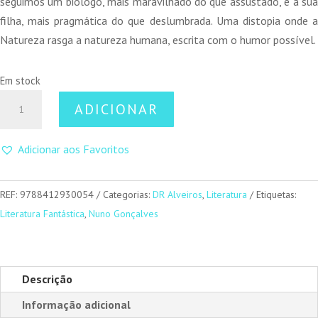
seguimos um biólogo, mais maravilhado do que assustado, e a sua
filha, mais pragmática do que deslumbrada. Uma distopia onde a
Natureza rasga a natureza humana, escrita com o humor possível.
Em stock
Quantidade
ADICIONAR
de
Reflorestação
Adicionar aos Favoritos
REF:
9788412930054
Categorias:
DR Alveiros
,
Literatura
Etiquetas:
Literatura Fantástica
,
Nuno Gonçalves
Descrição
Informação adicional