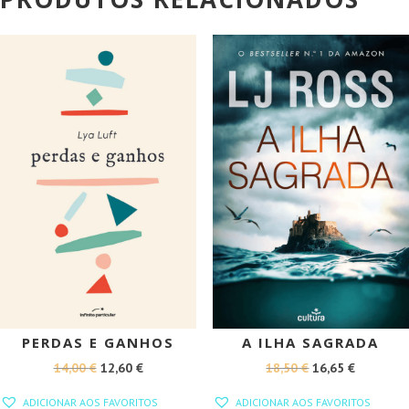
PROMOÇÃO!
PROMOÇÃO!
PERDAS E GANHOS
A ILHA SAGRADA
O
O
O
O
14,00
€
12,60
€
18,50
€
16,65
€
PREÇO
PREÇO
PREÇO
PREÇO
ADICIONAR AOS FAVORITOS
ADICIONAR AOS FAVORITOS