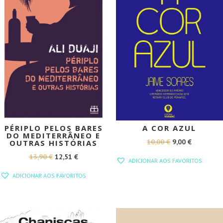
PÉRIPLO PELOS BARES
A COR AZUL
DO MEDITERRÂNEO E
O
O
10,00
€
9,00
€
OUTRAS HISTÓRIAS
PREÇO
PREÇO
O
O
13,90
€
12,51
€
ADICIONAR AOS FAVORITOS
ORIGINAL
ATUAL
PREÇO
PREÇO
ADICIONAR AOS FAVORITOS
ERA:
É:
ORIGINAL
ATUAL
10,00 €.
9,00 €.
ERA:
É:
13,90 €.
12,51 €.
PROMOÇÃO!