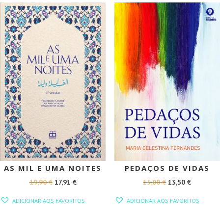
15,00 €.
13,50 €.
PROMOÇÃO!
PROMOÇÃO!
AS MIL E UMA NOITES
PEDAÇOS DE VIDAS
O
O
O
O
19,90
€
17,91
€
15,00
€
13,50
€
PREÇO
PREÇO
PREÇO
PREÇO
ADICIONAR AOS FAVORITOS
ADICIONAR AOS FAVORITOS
ORIGINAL
ATUAL
ORIGINAL
ATUAL
ERA:
É:
ERA:
É: