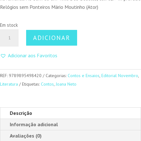
Relógios sem Ponteiros Mário Moutinho (Ator)
Em stock
Quantidade
ADICIONAR
de
Relógios
Adicionar aos Favoritos
sem
Ponteiros
REF:
9789895498420
Categorias:
Contos e Ensaios
,
Editorial Novembro
,
Literatura
Etiquetas:
Contos
,
Joana Neto
Descrição
Informação adicional
Avaliações (0)