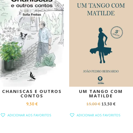
CHANISCAS E OUTROS
UM TANGO COM
CONTOS
MATILDE
O
O
9,50
€
15,00
€
13,50
€
PREÇO
PREÇO
ADICIONAR AOS FAVORITOS
ADICIONAR AOS FAVORITOS
ORIGINAL
ATUAL
ERA:
É: