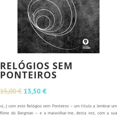
RELÓGIOS SEM
PONTEIROS
O
O
15,00
€
13,50
€
preço
preço
original
atual
«(…) com este Relógios sem Ponteiros – um título a lembrar um
era:
é:
filme do Bergman – e a maravilhar-me, desta vez, com a sua