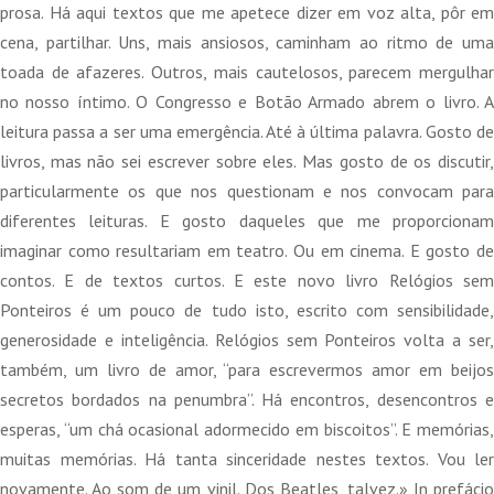
15,00 €.
13,50 €.
prosa. Há aqui textos que me apetece dizer em voz alta, pôr em
cena, partilhar. Uns, mais ansiosos, caminham ao ritmo de uma
toada de afazeres. Outros, mais cautelosos, parecem mergulhar
no nosso íntimo. O Congresso e Botão Armado abrem o livro. A
leitura passa a ser uma emergência. Até à última palavra. Gosto de
livros, mas não sei escrever sobre eles. Mas gosto de os discutir,
particularmente os que nos questionam e nos convocam para
diferentes leituras. E gosto daqueles que me proporcionam
imaginar como resultariam em teatro. Ou em cinema. E gosto de
contos. E de textos curtos. E este novo livro Relógios sem
Ponteiros é um pouco de tudo isto, escrito com sensibilidade,
generosidade e inteligência. Relógios sem Ponteiros volta a ser,
também, um livro de amor, “para escrevermos amor em beijos
secretos bordados na penumbra”. Há encontros, desencontros e
esperas, “um chá ocasional adormecido em biscoitos”. E memórias,
muitas memórias. Há tanta sinceridade nestes textos. Vou ler
novamente. Ao som de um vinil. Dos Beatles, talvez.» In prefácio