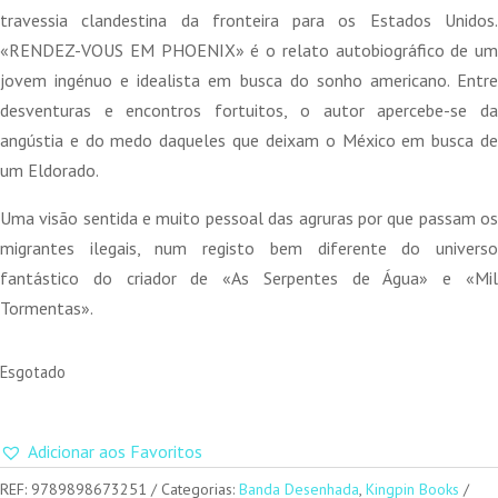
era:
é:
travessia clandestina da fronteira para os Estados Unidos.
14,99 €.
13,49 €.
«RENDEZ-VOUS EM PHOENIX» é o relato autobiográfico de um
jovem ingénuo e idealista em busca do sonho americano. Entre
desventuras e encontros fortuitos, o autor apercebe-se da
angústia e do medo daqueles que deixam o México em busca de
um Eldorado.
Uma visão sentida e muito pessoal das agruras por que passam os
migrantes ilegais, num registo bem diferente do universo
fantástico do criador de «As Serpentes de Água» e «Mil
Tormentas».
Esgotado
Adicionar aos Favoritos
REF:
9789898673251
Categorias:
Banda Desenhada
,
Kingpin Books