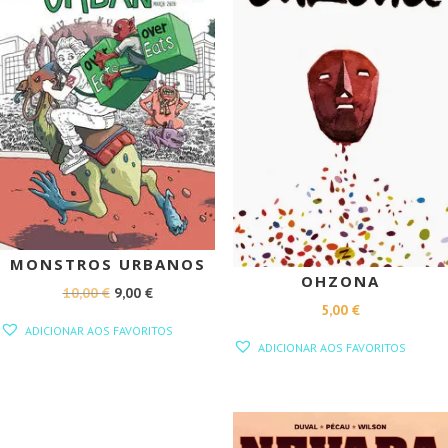
MONSTROS URBANOS
OHZONA
O
O
10,00
€
9,00
€
5,00
€
PREÇO
PREÇO
ADICIONAR AOS FAVORITOS
ORIGINAL
ATUAL
ADICIONAR AOS FAVORITOS
ERA:
É:
10,00 €.
9,00 €.
PROMOÇÃO!
PROMOÇÃO!