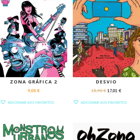
ZONA GRÁFICA 2
DESVIO
O
O
9,00
€
18,90
€
17,01
€
PREÇO
PREÇO
ADICIONAR AOS FAVORITOS
ADICIONAR AOS FAVORITOS
ORIGINAL
ATUAL
ERA:
É:
18,90 €.
17,01 €.
PROMOÇÃO!