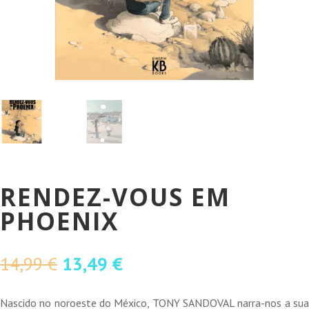
RENDEZ-VOUS EM
PHOENIX
O
O
14,99
€
13,49
€
preço
preço
original
atual
Nascido no noroeste do México, TONY SANDOVAL narra-nos a sua