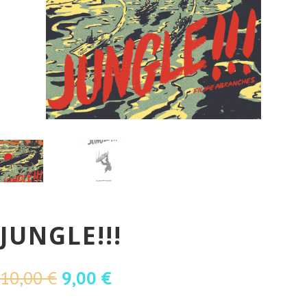
JUNGLE!!!
O
O
10,00
€
9,00
€
preço
preço