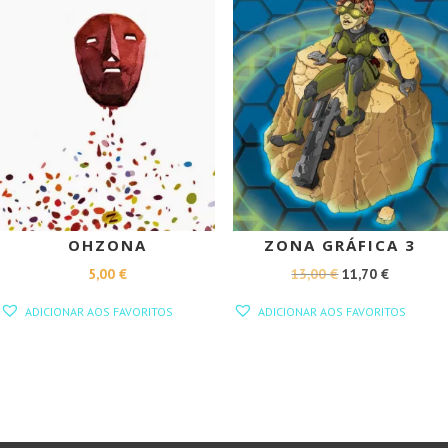
OHZONA
ZONA GRÁFICA 3
O
O
5,00
€
13,00
€
11,70
€
PREÇO
PREÇO
ADICIONAR AOS FAVORITOS
ADICIONAR AOS FAVORITOS
ORIGINAL
ATUAL
ERA:
É:
13,00 €.
11,70 €.