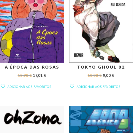
A ÉPOCA DAS ROSAS
TOKYO GHOUL 02
O
O
O
O
18,90
€
17,01
€
10,00
€
9,00
€
PREÇO
PREÇO
PREÇO
PREÇO
ADICIONAR AOS FAVORITOS
ADICIONAR AOS FAVORITOS
ORIGINAL
ATUAL
ORIGINAL
ATUAL
ERA:
É:
ERA:
É:
18,90 €.
17,01 €.
10,00 €.
9,00 €.
PROMOÇÃO!