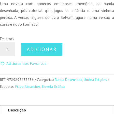
original
atual
Uma novela com bonecos em poses, memórias da banda
era:
é:
desenhada, pós-colonial q.b., jogos de infância e uma vinheta
10,00 €.
9,00 €.
perdida. A versão inglesa do livro Selva!!!, agora numa versão a
cores e novo formato.
Em stock
Quantidade
ADICIONAR
de
Jungle!!!
Adicionar aos Favoritos
REF:
9789895457236
Categorias:
Banda Desenhada
,
Umbra Edições
Etiquetas:
Filipe Abranches
,
Novela Gráfica
Descrição