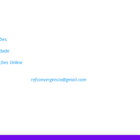
s
Contactos
ões
DNL Convergência
Rua Principal nº39-41, RC Direito,
idade
Loja 2
Vergas
ções Online
3840-555 Sto André de Vagos
refconvergencia@gmail.com