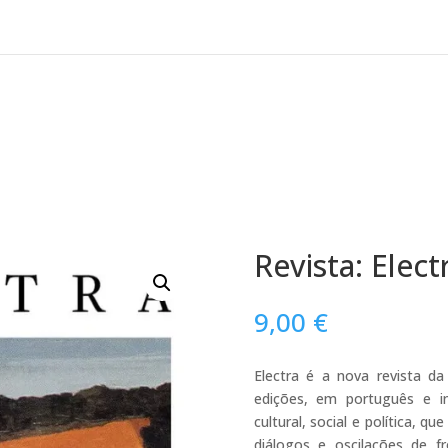
Revista: Elect
9,00
€
Electra é a nova revista d
edições, em português e ing
cultural, social e política, 
diálogos e oscilações de fr