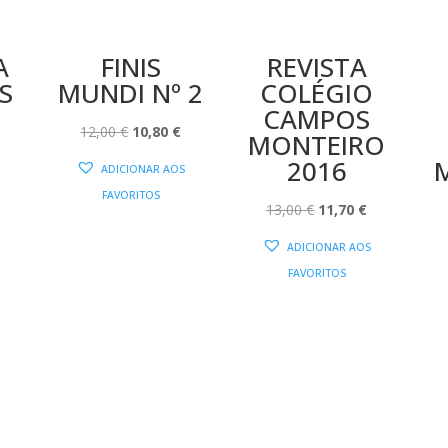
A
FINIS
REVISTA
S
MUNDI Nº 2
COLÉGIO
CAMPOS
O
O
O
12,00
€
10,80
€
MONTEIRO
PREÇO
PREÇO
PREÇO
2016
ADICIONAR AOS
AL
ATUAL
ORIGINAL
ATUAL
FAVORITOS
:
ERA:
É:
O
O
13,00
€
11,70
€
11,70 €.
12,00 €.
10,80 €.
PREÇO
PREÇO
ADICIONAR AOS
ORIGINAL
ATUAL
FAVORITOS
ERA:
É:
13,00 €.
11,70 €.