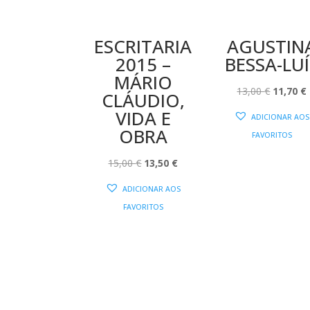
ESCRITARIA
AGUSTIN
2015 –
BESSA-LUÍ
MÁRIO
O
13,00
€
11,70
€
CLÁUDIO,
PREÇO
VIDA E
ADICIONAR AOS
ORIGIN
OBRA
FAVORITOS
ERA:
É
O
O
13,00 €.
15,00
€
13,50
€
PREÇO
PREÇO
ADICIONAR AOS
ORIGINAL
ATUAL
FAVORITOS
ERA:
É:
15,00 €.
13,50 €.