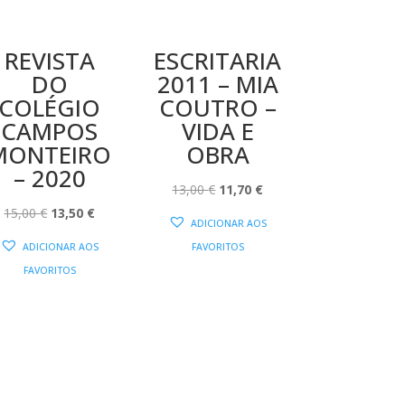
REVISTA
ESCRITARIA
DO
2011 – MIA
COLÉGIO
COUTRO –
CAMPOS
VIDA E
MONTEIRO
OBRA
– 2020
O
O
13,00
€
11,70
€
O
O
PREÇO
PREÇO
15,00
€
13,50
€
ADICIONAR AOS
PREÇO
PREÇO
ORIGINAL
ATUAL
ADICIONAR AOS
FAVORITOS
ORIGINAL
ATUAL
ERA:
É:
FAVORITOS
ERA:
É:
13,00 €.
11,70 €.
15,00 €.
13,50 €.