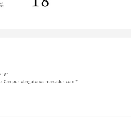
º 18”
o.
Campos obrigatórios marcados com
*