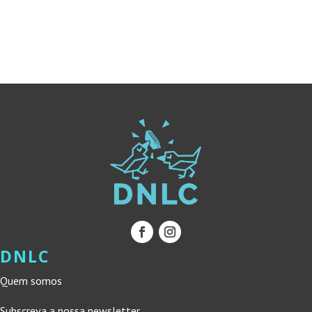
ERA:
É:
19,90 €.
17,91 €.
DNLC
Quem somos
Subscreva a nossa newsletter