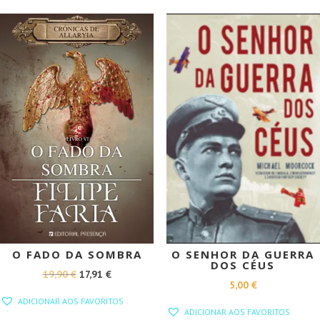
18,91 €.
17,02 €.
PROMOÇÃO!
O FADO DA SOMBRA
O SENHOR DA GUERRA
DOS CÉUS
O
O
19,90
€
17,91
€
5,00
€
PREÇO
PREÇO
ADICIONAR AOS FAVORITOS
ORIGINAL
ATUAL
ADICIONAR AOS FAVORITOS