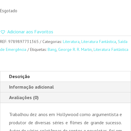
Esgotado
Adicionar aos Favoritos
REF:
9789897731365
Categorias:
Literatura
,
Literatura Fantástica
,
Saída
de Emergência
Etiquetas:
Bang
,
George R. R. Martin
,
Literatura Fantástica
Descrição
Informação adicional
Avaliações (0)
Trabalhou dez anos em Hollywood como argumentista e
produtor de diversas séries e filmes de grande sucesso.
Autor de várias coletâneas de contos e noveletas, foi em