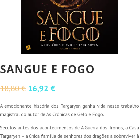
SANGUE E FOGO
O
O
18,80
€
16,92
€
preço
preço
original
atual
A emocionante história dos Targaryen ganha vida neste trabalho
era:
é:
magistral do autor de As Crónicas de Gelo e Fogo.
18,80 €.
16,92 €.
Séculos antes dos acontecimentos de A Guerra dos Tronos, a Casa
Targaryen – a única família de senhores dos dragões a sobreviver à