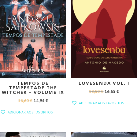
TEMPOS DE
LOVESENDA VOL. I
TEMPESTADE THE
O
O
18,50
€
16,65
€
WITCHER – VOLUME IX
PREÇO
PREÇO
O
O
16,60
€
14,94
€
ADICIONAR AOS FAVORITOS
ORIGINAL
ATUAL
PREÇO
PREÇO
ADICIONAR AOS FAVORITOS
ERA:
É:
ORIGINAL
ATUAL
18,50 €.
16,65 €.
ERA:
É:
16,60 €.
14,94 €.