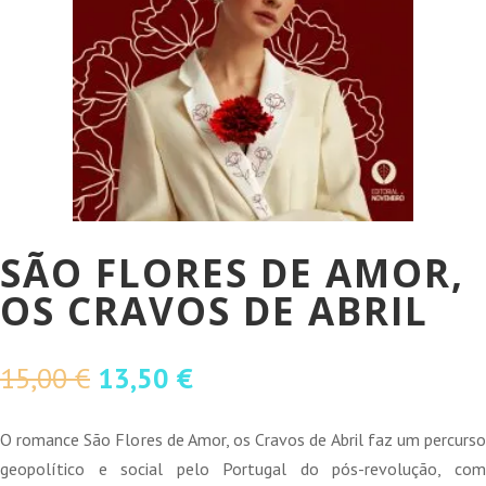
SÃO FLORES DE AMOR,
OS CRAVOS DE ABRIL
O
O
15,00
€
13,50
€
preço
preço
original
atual
O romance São Flores de Amor, os Cravos de Abril faz um percurso
era:
é:
geopolítico e social pelo Portugal do pós-revolução, com