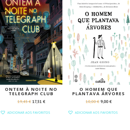
ONTEM À NOITE NO
O HOMEM QUE
TELEGRAPH CLUB
PLANTAVA ÁRVORES
O
O
O
O
19,45
€
17,51
€
10,00
€
9,00
€
PREÇO
PREÇO
PREÇO
PREÇO
ADICIONAR AOS FAVORITOS
ADICIONAR AOS FAVORITOS
ORIGINAL
ATUAL
ORIGINAL
ATUAL
ERA:
É:
ERA:
É: