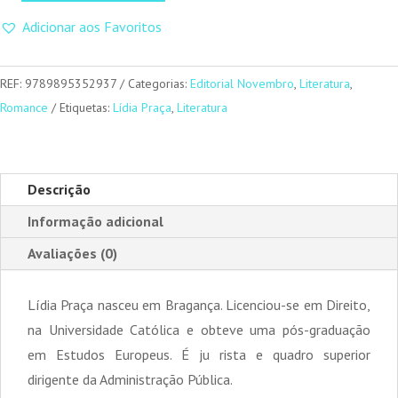
de
Adicionar aos Favoritos
São
Flores
REF:
9789895352937
Categorias:
Editorial Novembro
,
Literatura
,
de
Romance
Etiquetas:
Lídia Praça
,
Literatura
Amor,
os
Cravos
de
Descrição
Abril
Informação adicional
Avaliações (0)
Lídia Praça nasceu em Bragança. Licenciou-se em Direito,
na Universidade Católica e obteve uma pós-graduação
em Estudos Europeus. É ju rista e quadro superior
dirigente da Administração Pública.