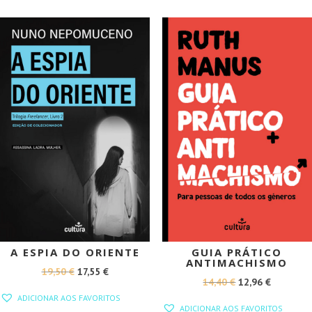
12,00 €.
10,80 €.
18,95 €.
10,00 €.
PROMOÇÃO!
PROMOÇÃO!
A ESPIA DO ORIENTE
GUIA PRÁTICO
ANTIMACHISMO
O
O
19,50
€
17,55
€
O
O
14,40
€
12,96
€
PREÇO
PREÇO
ADICIONAR AOS FAVORITOS
PREÇO
PREÇO
ORIGINAL
ATUAL
ADICIONAR AOS FAVORITOS