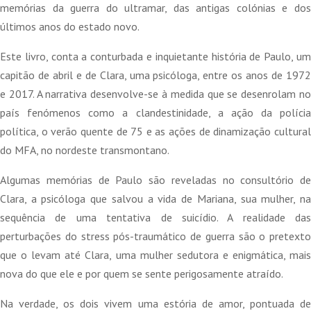
15,00 €.
13,50 €.
memórias da guerra do ultramar, das antigas colónias e dos
últimos anos do estado novo.
Este livro, conta a conturbada e inquietante história de Paulo, um
capitão de abril e de Clara, uma psicóloga, entre os anos de 1972
e 2017. A narrativa desenvolve-se à medida que se desenrolam no
país fenómenos como a clandestinidade, a ação da polícia
política, o verão quente de 75 e as ações de dinamização cultural
do MFA, no nordeste transmontano.
Algumas memórias de Paulo são reveladas no consultório de
Clara, a psicóloga que salvou a vida de Mariana, sua mulher, na
sequência de uma tentativa de suicídio. A realidade das
perturbações do stress pós-traumático de guerra são o pretexto
que o levam até Clara, uma mulher sedutora e enigmática, mais
nova do que ele e por quem se sente perigosamente atraído.
Na verdade, os dois vivem uma estória de amor, pontuada de