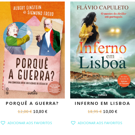
19,45 €.
17,51 €.
10,00 €.
9,00 €.
PROMOÇÃO!
PROMOÇÃO!
PORQUÊ A GUERRA?
INFERNO EM LISBOA
O
O
O
O
12,00
€
10,80
€
18,95
€
10,00
€
PREÇO
PREÇO
PREÇO
PREÇO
ADICIONAR AOS FAVORITOS
ADICIONAR AOS FAVORITOS
ORIGINAL
ATUAL
ORIGINAL
ATUAL
ERA:
É:
ERA:
É: