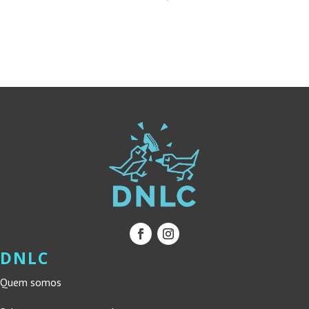
ORIGINAL
ATUAL
ERA:
É:
ERA:
É:
19,50 €.
17,55 €.
14,40 €.
12,96 €.
DNLC
Quem somos