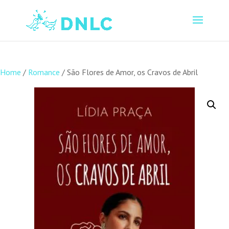
Home
/
Romance
/ São Flores de Amor, os Cravos de Abril