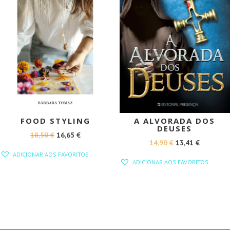
FOOD STYLING
A ALVORADA DOS
DEUSES
O
O
18,50
€
16,65
€
O
O
14,90
€
13,41
€
PREÇO
PREÇO
ADICIONAR AOS FAVORITOS
PREÇO
PREÇO
ORIGINAL
ATUAL
ADICIONAR AOS FAVORITOS
ORIGINAL
ATUAL
ERA:
É:
ERA:
É:
18,50 €.
16,65 €.
14,90 €.
13,41 €.