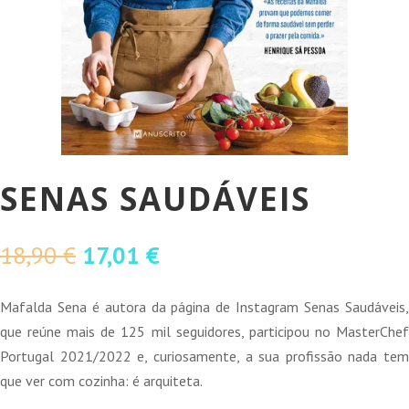
SENAS SAUDÁVEIS
O
O
18,90
€
17,01
€
preço
preço
original
atual
Mafalda Sena é autora da página de Instagram Senas Saudáveis,
era:
é:
que reúne mais de 125 mil seguidores, participou no MasterChef
18,90 €.
17,01 €.
Portugal 2021/2022 e, curiosamente, a sua profissão nada tem
que ver com cozinha: é arquiteta.