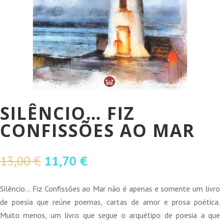
SILÊNCIO… FIZ
CONFISSÕES AO MAR
O
O
13,00
€
11,70
€
preço
preço
original
atual
Silêncio… Fiz Confissões ao Mar não é apenas e somente um livro
era:
é:
de poesia que reúne poemas, cartas de amor e prosa poética.
13,00 €.
11,70 €.
Muito menos, um livro que segue o arquétipo de poesia a que