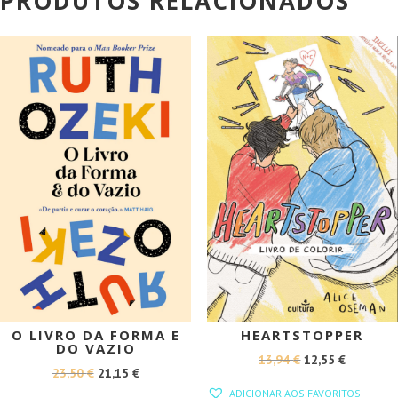
PRODUTOS RELACIONADOS
PROMOÇÃO!
PROMOÇÃO!
O LIVRO DA FORMA E
HEARTSTOPPER
DO VAZIO
O
O
13,94
€
12,55
€
O
O
23,50
€
21,15
€
PREÇO
PREÇO
ADICIONAR AOS FAVORITOS
PREÇO
PREÇO