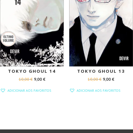
TOKYO GHOUL 14
TOKYO GHOUL 13
O
O
O
O
10,00
€
9,00
€
10,00
€
9,00
€
PREÇO
PREÇO
PREÇO
PREÇO
ADICIONAR AOS FAVORITOS
ADICIONAR AOS FAVORITOS
ORIGINAL
ATUAL
ORIGINAL
ATUAL
ERA:
É:
ERA:
É:
10,00 €.
9,00 €.
10,00 €.
9,00 €.