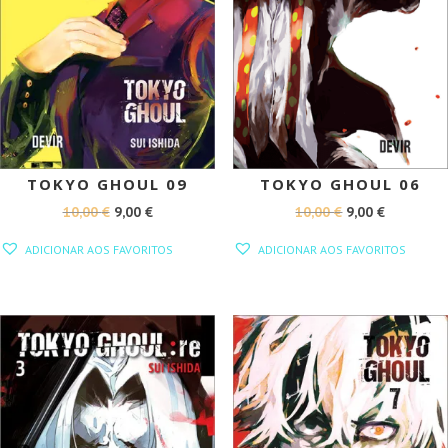
TOKYO GHOUL 09
TOKYO GHOUL 06
O
O
O
O
10,00
€
9,00
€
10,00
€
9,00
€
PREÇO
PREÇO
PREÇO
PREÇO
ADICIONAR AOS FAVORITOS
ADICIONAR AOS FAVORITOS
ORIGINAL
ATUAL
ORIGINAL
ATUAL
ERA:
É:
ERA:
É:
10,00 €.
9,00 €.
10,00 €.
9,00 €.
PROMOÇÃO!
PROMOÇÃO!