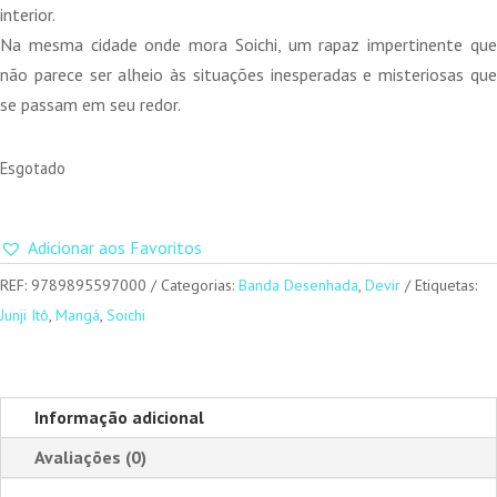
20,00 €.
18,00 €.
interior.
Na mesma cidade onde mora Soichi, um rapaz impertinente que
não parece ser alheio às situações inesperadas e misteriosas que
se passam em seu redor.
Esgotado
Adicionar aos Favoritos
REF:
9789895597000
Categorias:
Banda Desenhada
,
Devir
Etiquetas:
Junji Itô
,
Mangá
,
Soichi
Informação adicional
Avaliações (0)