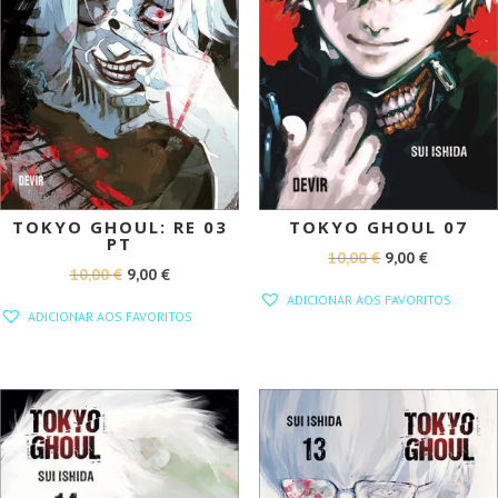
TOKYO GHOUL: RE 03
TOKYO GHOUL 07
PT
O
O
10,00
€
9,00
€
O
O
10,00
€
9,00
€
PREÇO
PREÇO
ADICIONAR AOS FAVORITOS
PREÇO
PREÇO
ORIGINAL
ATUAL
ADICIONAR AOS FAVORITOS
ORIGINAL
ATUAL
ERA:
É:
ERA:
É:
10,00 €.
9,00 €.
10,00 €.
9,00 €.
PROMOÇÃO!
PROMOÇÃO!