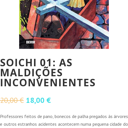
SOICHI 01: AS
MALDIÇÕES
INCONVENIENTES
O
O
20,00
€
18,00
€
preço
preço
original
atual
Professores feitos de pano, bonecos de palha pregados às árvores
era:
é:
e outros estranhos acidentes acontecem numa pequena cidade do