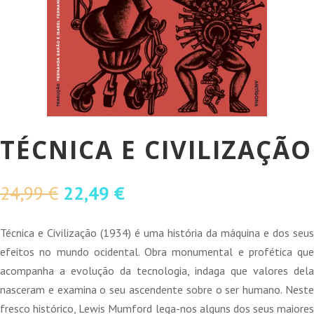
TÉCNICA E CIVILIZAÇÃO
O
O
24,99
€
22,49
€
preço
preço
original
atual
Técnica e Civilização (1934) é uma história da máquina e dos seus
era:
é:
efeitos no mundo ocidental. Obra monumental e profética que
24,99 €.
22,49 €.
acompanha a evolução da tecnologia, indaga que valores dela
nasceram e examina o seu ascendente sobre o ser humano. Neste
fresco histórico, Lewis Mumford lega-nos alguns dos seus maiores