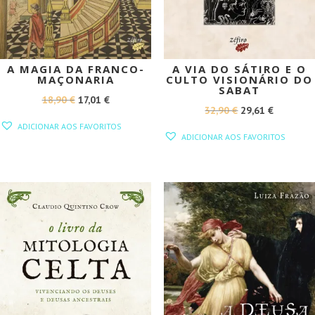
A MAGIA DA FRANCO-
A VIA DO SÁTIRO E O
MAÇONARIA
CULTO VISIONÁRIO DO
SABAT
O
O
18,90
€
17,01
€
O
O
32,90
€
29,61
€
PREÇO
PREÇO
ADICIONAR AOS FAVORITOS
PREÇO
PREÇO
ORIGINAL
ATUAL
ADICIONAR AOS FAVORITOS
ORIGINAL
ATUAL
ERA:
É:
ERA:
É:
18,90 €.
17,01 €.
32,90 €.
29,61 €.
PROMOÇÃO!
PROMOÇÃO!