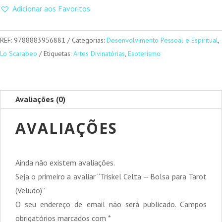
Triskel
Adicionar aos Favoritos
Celta
-
Bolsa
REF:
9788883956881
Categorias:
Desenvolvimento Pessoal e Espiritual
,
para
Lo Scarabeo
Etiquetas:
Artes Divinatórias
,
Esoterismo
Tarot
(Veludo)
Avaliações (0)
AVALIAÇÕES
Ainda não existem avaliações.
Seja o primeiro a avaliar “Triskel Celta – Bolsa para Tarot
(Veludo)”
O seu endereço de email não será publicado.
Campos
obrigatórios marcados com
*