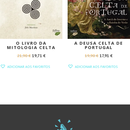
O LIVRO DA
A DEUSA CELTA DE
MITOLOGIA CELTA
PORTUGAL
O
O
O
O
21,90
€
19,71
€
19,90
€
17,91
€
PREÇO
PREÇO
PREÇO
PREÇO
ADICIONAR AOS FAVORITOS
ADICIONAR AOS FAVORITOS
ORIGINAL
ATUAL
ORIGINAL
ATUAL
ERA:
É:
ERA:
É:
21,90 €.
19,71 €.
19,90 €.
17,91 €.