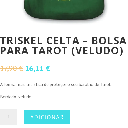
TRISKEL CELTA – BOLSA
PARA TAROT (VELUDO)
O
O
17,90
€
16,11
€
preço
preço
original
atual
A forma mais artística de proteger o seu baralho de Tarot.
era:
é:
Bordado, veludo.
17,90 €.
16,11 €.
Quantidade
ADICIONAR
de