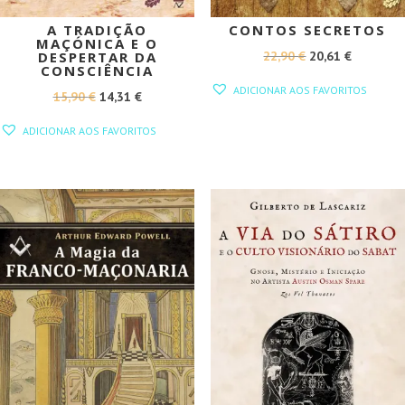
A TRADIÇÃO
CONTOS SECRETOS
MAÇÓNICA E O
O
O
22,90
€
20,61
€
DESPERTAR DA
CONSCIÊNCIA
PREÇO
PREÇO
ADICIONAR AOS FAVORITOS
O
O
15,90
€
14,31
€
ORIGINAL
ATUAL
PREÇO
PREÇO
ERA:
É:
ADICIONAR AOS FAVORITOS
ORIGINAL
ATUAL
22,90 €.
20,61 €.
ERA:
É:
15,90 €.
14,31 €.
PROMOÇÃO!
PROMOÇÃO!