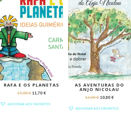
RAFA E OS PLANETAS
AS AVENTURAS DO
ANJO NICOLAU
O
O
13,00
€
11,70
€
O
O
12,00
€
10,80
€
PREÇO
PREÇO
ADICIONAR AOS FAVORITOS
PREÇO
PREÇO
ORIGINAL
ATUAL
ADICIONAR AOS FAVORITOS
ORIGINAL
ATUAL
ERA:
É:
ERA:
É:
13,00 €.
11,70 €.
12,00 €.
10,80 €.