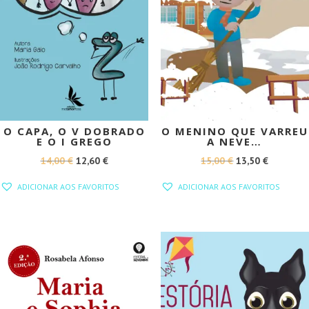
O CAPA, O V DOBRADO
O MENINO QUE VARREU
E O I GREGO
A NEVE…
O
O
O
O
14,00
€
12,60
€
15,00
€
13,50
€
PREÇO
PREÇO
PREÇO
PREÇO
ADICIONAR AOS FAVORITOS
ADICIONAR AOS FAVORITOS
ORIGINAL
ATUAL
ORIGINAL
ATUAL
ERA:
É:
ERA:
É:
14,00 €.
12,60 €.
15,00 €.
13,50 €.
PROMOÇÃO!
PROMOÇÃO!