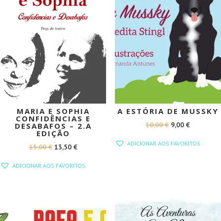
MARIA E SOPHIA
A ESTÓRIA DE MUSSKY
CONFIDÊNCIAS E
O
O
10,00
€
9,00
€
DESABAFOS – 2.A
EDIÇÃO
PREÇO
PREÇO
ADICIONAR AOS FAVORITOS
O
O
15,00
€
13,50
€
ORIGINAL
ATUAL
PREÇO
PREÇO
ERA:
É:
ADICIONAR AOS FAVORITOS
ORIGINAL
ATUAL
10,00 €.
9,00 €.
ERA:
É:
15,00 €.
13,50 €.
PROMOÇÃO!
PROMOÇÃO!