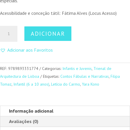
especiais.
Acessibilidade e conceção tátil: Fátima Alves (Locus Acesso)
Quantidade
ADICIONAR
de
Uma
Adicionar aos Favoritos
Casa
é
Uma
REF:
9789893331774
Categorias:
Infantis e Juvenis
,
Trienal de
Montanha
Arquitectura de Lisboa
Etiquetas:
Contos Fábulas e Narrativas
,
Filipa
é
Tomaz
,
Infantil (6 a 10 anos)
,
Letícia do Carmo
,
Yara Kono
Um
Chapéu
Informação adicional
Avaliações (0)