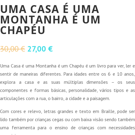
UMA CASA É UMA
MONTANHA É UM
CHAPÉU
O
O
30,00
€
27,00
€
preço
preço
original
atual
Uma Casa é uma Montanha é um Chapéu é um livro para ver, ler e
era:
é:
sentir de maneiras diferentes. Para idades entre os 6 e 10 anos,
30,00 €.
27,00 €.
explora a casa e as suas múltiplas dimensões – os seus
componentes e formas básicas, personalidade, vários tipos e as
articulações com a rua, o bairro, a cidade e a paisagem.
Com cores e relevo, letras grandes e texto em Braille, pode ser
lido também por crianças cegas ou com baixa visão sendo também
uma ferramenta para o ensino de crianças com necessidades