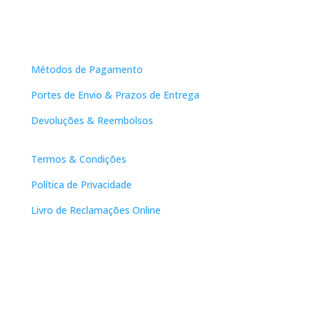
Apoio ao Cliente
Métodos de Pagamento
Portes de Envio & Prazos de Entrega
Devoluções & Reembolsos
Links Úteis
Termos & Condições
Política de Privacidade
Livro de Reclamações Online
Contactos
DNL Convergência
Rua Principal nº39-41, RC Direito, Loja 2
Vergas
3840-555 Sto André de Vagos