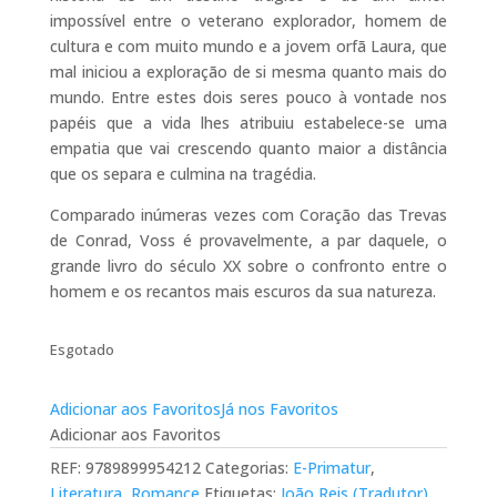
impossível entre o veterano explorador, homem de
cultura e com muito mundo e a jovem orfã Laura, que
mal iniciou a exploração de si mesma quanto mais do
mundo. Entre estes dois seres pouco à vontade nos
papéis que a vida lhes atribuiu estabelece-se uma
empatia que vai crescendo quanto maior a distância
que os separa e culmina na tragédia.
Comparado inúmeras vezes com Coração das Trevas
de Conrad, Voss é provavelmente, a par daquele, o
grande livro do século XX sobre o confronto entre o
homem e os recantos mais escuros da sua natureza.
Esgotado
Adicionar aos Favoritos
Já nos Favoritos
Adicionar aos Favoritos
REF:
9789899954212
Categorias:
E-Primatur
,
Literatura
,
Romance
Etiquetas:
João Reis (Tradutor)
,