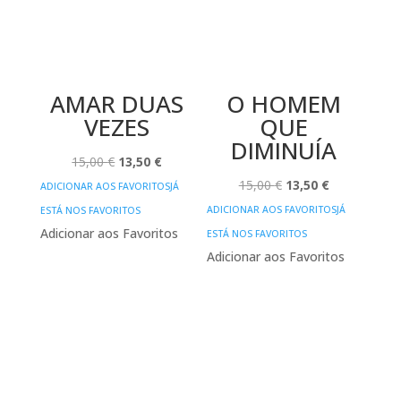
AMAR DUAS
O HOMEM
VEZES
QUE
DIMINUÍA
O
O
15,00
€
13,50
€
PREÇO
PREÇO
O
O
15,00
€
13,50
€
ADICIONAR AOS FAVORITOS
JÁ
ORIGINAL
ATUAL
PREÇO
PREÇO
ADICIONAR AOS FAVORITOS
JÁ
ESTÁ NOS FAVORITOS
ERA:
É:
ORIGINAL
ATUAL
Adicionar aos Favoritos
ESTÁ NOS FAVORITOS
15,00 €.
13,50 €.
ERA:
É:
Adicionar aos Favoritos
15,00 €.
13,50 €.