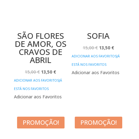
SÃO FLORES
SOFIA
DE AMOR, OS
O
O
15,00
€
13,50
€
CRAVOS DE
PREÇO
PREÇO
ADICIONAR AOS FAVORITOS
JÁ
ABRIL
ORIGINAL
ATUAL
ESTÁ NOS FAVORITOS
O
O
ERA:
É:
15,00
€
13,50
€
Adicionar aos Favoritos
PREÇO
PREÇO
15,00 €.
13,50 €.
ADICIONAR AOS FAVORITOS
JÁ
ORIGINAL
ATUAL
ESTÁ NOS FAVORITOS
ERA:
É:
Adicionar aos Favoritos
15,00 €.
13,50 €.
PROMOÇÃO!
PROMOÇÃO!