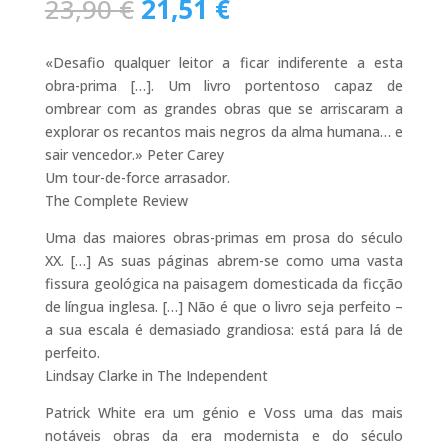
O
O
23,90
€
21,51
€
preço
preço
original
atual
«Desafio qualquer leitor a ficar indiferente a esta
era:
é:
obra-prima […]. Um livro portentoso capaz de
23,90 €.
21,51 €.
ombrear com as grandes obras que se arriscaram a
explorar os recantos mais negros da alma humana… e
sair vencedor.» Peter Carey
Um tour-de-force arrasador.
The Complete Review
Uma das maiores obras-primas em prosa do século
XX. […] As suas páginas abrem-se como uma vasta
fissura geológica na paisagem domesticada da ficção
de língua inglesa. […] Não é que o livro seja perfeito –
a sua escala é demasiado grandiosa: está para lá de
perfeito.
Lindsay Clarke in The Independent
Patrick White era um génio e Voss uma das mais
notáveis obras da era modernista e do século