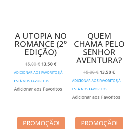
A UTOPIA NO
QUEM
ROMANCE (2º
CHAMA PELO
EDIÇÃO)
SENHOR
AVENTURA?
O
O
15,00
€
13,50
€
PREÇO
PREÇO
O
O
15,00
€
13,50
€
ADICIONAR AOS FAVORITOS
JÁ
ORIGINAL
ATUAL
PREÇO
PREÇO
ADICIONAR AOS FAVORITOS
JÁ
ESTÁ NOS FAVORITOS
ERA:
É:
ORIGINAL
ATUAL
Adicionar aos Favoritos
ESTÁ NOS FAVORITOS
15,00 €.
13,50 €.
ERA:
É:
Adicionar aos Favoritos
15,00 €.
13,50 €.
PROMOÇÃO!
PROMOÇÃO!