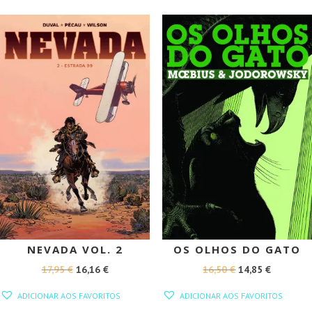
10,00 €.
9,00 €.
PROMOÇÃO!
PROMOÇÃO!
NEVADA VOL. 2
OS OLHOS DO GATO
O
O
O
O
17,95
€
16,16
€
16,50
€
14,85
€
PREÇO
PREÇO
PREÇO
PREÇO
ADICIONAR AOS FAVORITOS
ADICIONAR AOS FAVORITOS
ORIGINAL
ATUAL
ORIGINAL
ATUAL