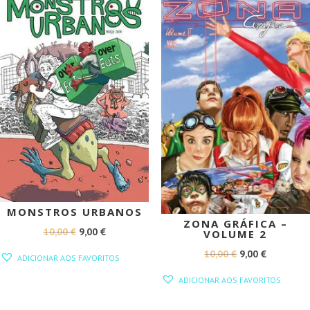
PROMOÇÃO!
PROMOÇÃO!
MONSTROS URBANOS
ZONA GRÁFICA –
O
O
10,00
€
9,00
€
VOLUME 2
PREÇO
PREÇO
O
O
10,00
€
9,00
€
ADICIONAR AOS FAVORITOS
ORIGINAL
ATUAL
PREÇO
PREÇO
ADICIONAR AOS FAVORITOS
ERA:
É:
ORIGINAL
ATUAL
10,00 €.
9,00 €.
ERA:
É: