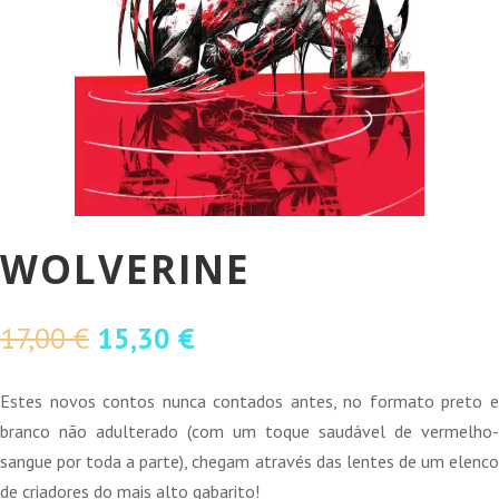
WOLVERINE
O
O
17,00
€
15,30
€
preço
preço
original
atual
Estes novos contos nunca contados antes, no formato preto e
era:
é:
branco não adulterado (com um toque saudável de vermelho-
17,00 €.
15,30 €.
sangue por toda a parte), chegam através das lentes de um elenco
de criadores do mais alto gabarito!