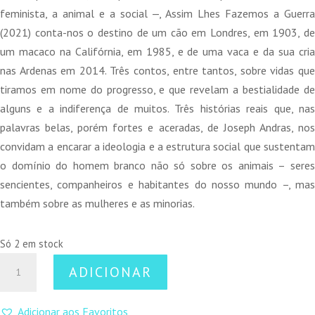
14,00 €.
12,60 €.
feminista, a animal e a social —, Assim Lhes Fazemos a Guerra
(2021) conta-nos o destino de um cão em Londres, em 1903, de
um macaco na Califórnia, em 1985, e de uma vaca e da sua cria
nas Ardenas em 2014. Três contos, entre tantos, sobre vidas que
tiramos em nome do progresso, e que revelam a bestialidade de
alguns e a indiferença de muitos. Três histórias reais que, nas
palavras belas, porém fortes e aceradas, de Joseph Andras, nos
convidam a encarar a ideologia e a estrutura social que sustentam
o domínio do homem branco não só sobre os animais – seres
sencientes, companheiros e habitantes do nosso mundo –, mas
também sobre as mulheres e as minorias.
Só 2 em stock
Quantidade
ADICIONAR
de
Assim
Adicionar aos Favoritos