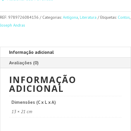
lhes
Fazemos
a
REF:
9789726084136
Categorias:
Antígona
,
Literatura
Etiquetas:
Contos
,
Guerra
Joseph Andras
Informação adicional
Avaliações (0)
INFORMAÇÃO
ADICIONAL
Dimensões (C x L x A)
13 × 21 cm