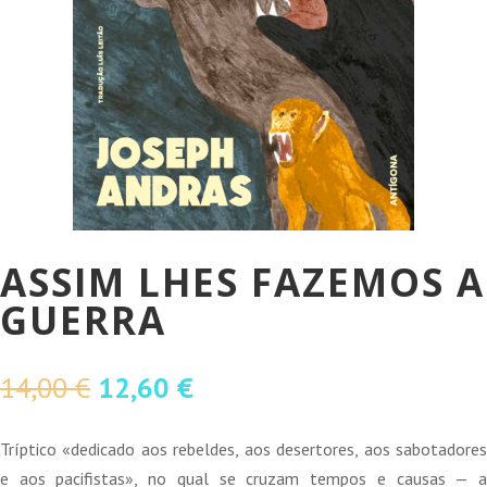
ASSIM LHES FAZEMOS A
GUERRA
O
O
14,00
€
12,60
€
preço
preço
original
atual
Tríptico «dedicado aos rebeldes, aos desertores, aos sabotadores
era:
é:
e aos pacifistas», no qual se cruzam tempos e causas — a