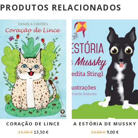
PRODUTOS RELACIONADOS
PROMOÇÃO!
PROMOÇÃO!
CORAÇÃO DE LINCE
A ESTÓRIA DE MUSSKY
O
O
O
O
15,00
€
13,50
€
10,00
€
9,00
€