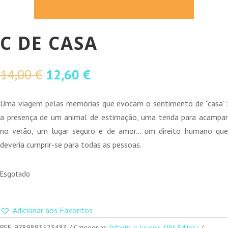
C DE CASA
O
O
14,00
€
12,60
€
preço
preço
original
atual
Uma viagem pelas memórias que evocam o sentimento de “casa”:
era:
é:
a presença de um animal de estimação, uma tenda para acampar
14,00 €.
12,60 €.
no verão, um lugar seguro e de amor… um direito humano que
deveria cumprir-se para todas as pessoas.
Esgotado
Adicionar aos Favoritos
REF:
9789893523483
Categorias:
Infantis e Juvenis
,
UPA Editora