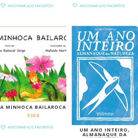
PREÇO
PREÇO
PREÇO
PREÇO
ADICIONAR AOS FAVORITOS
ADICIONAR AOS FAVORITOS
ORIGINAL
ATUAL
ORIGINAL
ATUAL
ERA:
É:
ERA:
É:
15,00 €.
13,50 €.
10,00 €.
9,00 €.
PROMOÇÃO!
A MINHOCA BAILAROCA
9,50
€
ADICIONAR AOS FAVORITOS
UM ANO INTEIRO,
ALMANAQUE DA