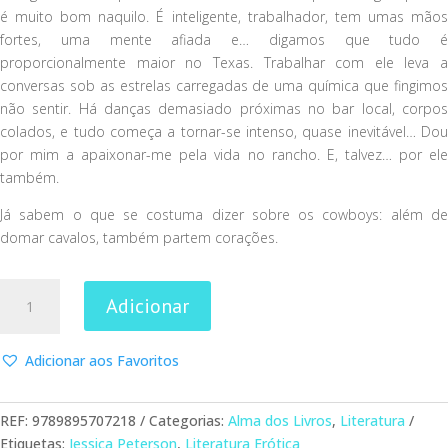
é muito bom naquilo. É inteligente, trabalhador, tem umas mãos
fortes, uma mente afiada e… digamos que tudo é
proporcionalmente maior no Texas. Trabalhar com ele leva a
conversas sob as estrelas carregadas de uma química que fingimos
não sentir. Há danças demasiado próximas no bar local, corpos
colados, e tudo começa a tornar-se intenso, quase inevitável… Dou
por mim a apaixonar-me pela vida no rancho. E, talvez… por ele
também.
Já sabem o que se costuma dizer sobre os cowboys: além de
domar cavalos, também partem corações.
Quantidade
Adicionar
de
Cash
Adicionar aos Favoritos
REF:
9789895707218
Categorias:
Alma dos Livros
,
Literatura
Etiquetas:
Jessica Peterson
,
Literatura Erótica