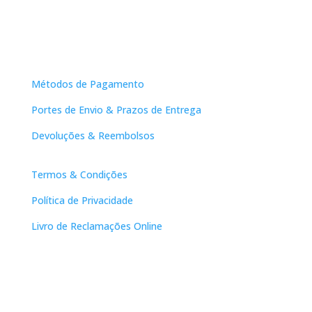
Apoio ao Cliente
Métodos de Pagamento
Portes de Envio & Prazos de Entrega
Devoluções & Reembolsos
Links Úteis
Termos & Condições
Política de Privacidade
Livro de Reclamações Online
Contactos
DNL Convergência
Rua Principal nº39-41, RC Direito, Loja 2
Vergas