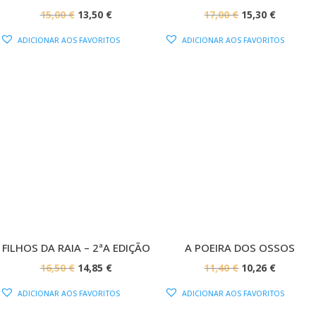
O
O
O
O
15,00
€
13,50
€
17,00
€
15,30
€
PREÇO
PREÇO
PREÇO
PREÇO
ADICIONAR AOS FAVORITOS
ADICIONAR AOS FAVORITOS
ORIGINAL
ATUAL
ORIGINAL
ATUAL
ERA:
É:
ERA:
É:
15,00 €.
13,50 €.
17,00 €.
15,30 €.
PROMOÇÃO!
PROMOÇÃO!
FILHOS DA RAIA – 2ªA EDIÇÃO
A POEIRA DOS OSSOS
O
O
O
O
16,50
€
14,85
€
11,40
€
10,26
€
PREÇO
PREÇO
PREÇO
PREÇO
ADICIONAR AOS FAVORITOS
ADICIONAR AOS FAVORITOS
ORIGINAL
ATUAL
ORIGINAL
ATUAL