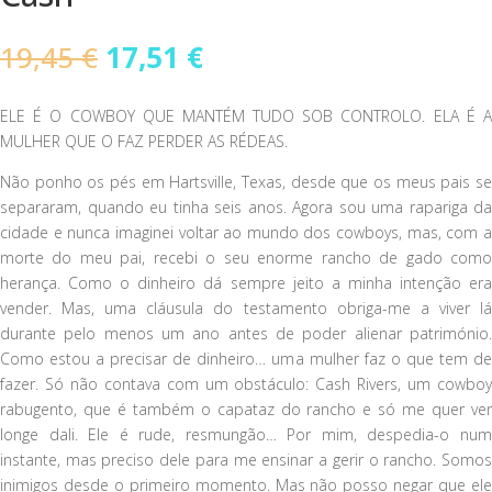
O
O
19,45
€
17,51
€
preço
preço
original
atual
ELE É O COWBOY QUE MANTÉM TUDO SOB CONTROLO. ELA É A
era:
é:
MULHER QUE O FAZ PERDER AS RÉDEAS.
19,45 €.
17,51 €.
Não ponho os pés em Hartsville, Texas, desde que os meus pais se
separaram, quando eu tinha seis anos. Agora sou uma rapariga da
cidade e nunca imaginei voltar ao mundo dos cowboys, mas, com a
morte do meu pai, recebi o seu enorme rancho de gado como
herança. Como o dinheiro dá sempre jeito a minha intenção era
vender. Mas, uma cláusula do testamento obriga-me a viver lá
durante pelo menos um ano antes de poder alienar património.
Como estou a precisar de dinheiro… uma mulher faz o que tem de
fazer. Só não contava com um obstáculo: Cash Rivers, um cowboy
rabugento, que é também o capataz do rancho e só me quer ver
longe dali. Ele é rude, resmungão… Por mim, despedia-o num
instante, mas preciso dele para me ensinar a gerir o rancho. Somos
inimigos desde o primeiro momento. Mas não posso negar que ele