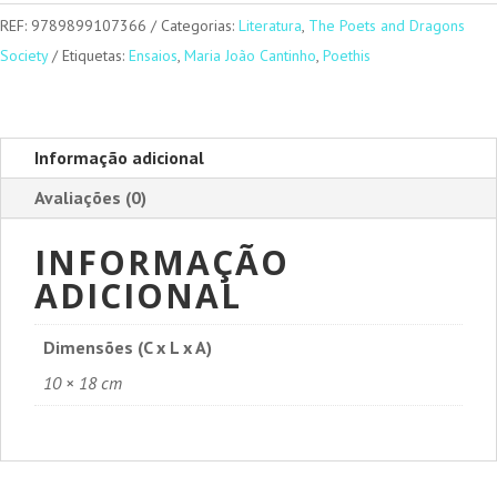
REF:
9789899107366
Categorias:
Literatura
,
The Poets and Dragons
Society
Etiquetas:
Ensaios
,
Maria João Cantinho
,
Poethis
Informação adicional
Avaliações (0)
INFORMAÇÃO
ADICIONAL
Dimensões (C x L x A)
10 × 18 cm