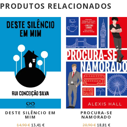
PRODUTOS RELACIONADOS
PROMOÇÃO!
PROMOÇÃO!
DESTE SILÊNCIO EM
PROCURA-SE
MIM
NAMORADO
O
O
O
O
14,90
€
13,41
€
20,90
€
18,81
€