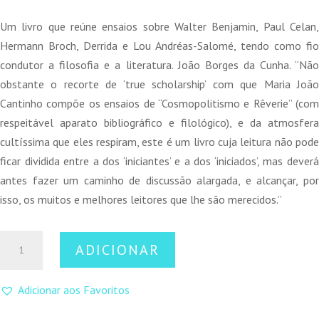
preço
preço
original
atual
Um livro que reúne ensaios sobre Walter Benjamin, Paul Celan,
era:
é:
Hermann Broch, Derrida e Lou Andréas-Salomé, tendo como fio
15,00 €.
13,50 €.
condutor a filosofia e a literatura. João Borges da Cunha. “Não
obstante o recorte de ‘true scholarship’ com que Maria João
Cantinho compõe os ensaios de “Cosmopolitismo e Rêverie” (com
respeitável aparato bibliográfico e filológico), e da atmosfera
cultíssima que eles respiram, este é um livro cuja leitura não pode
ficar dividida entre a dos ‘iniciantes’ e a dos ‘iniciados’, mas deverá
antes fazer um caminho de discussão alargada, e alcançar, por
isso, os muitos e melhores leitores que lhe são merecidos.”
Quantidade
ADICIONAR
de
Cosmopolitismo
Adicionar aos Favoritos
e
Rêverie