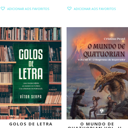
PREÇO
PREÇO
PREÇO
PREÇO
ADICIONAR AOS FAVORITOS
ADICIONAR AOS FAVORITOS
ORIGINAL
ATUAL
ORIGINAL
ATUAL
ERA:
É:
ERA:
É:
14,90 €.
13,41 €.
20,90 €.
18,81 €.
PROMOÇÃO!
PROMOÇÃO!
GOLOS DE LETRA
O MUNDO DE
QUATUORIAN VOL. II –