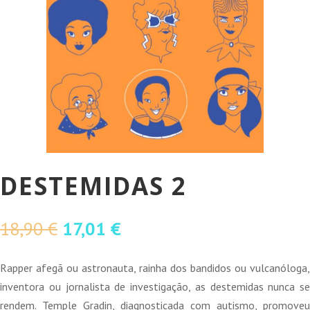
DESTEMIDAS 2
O
O
18,90
€
17,01
€
preço
preço
original
atual
Rapper afegã ou astronauta, rainha dos bandidos ou vulcanóloga,
era:
é:
inventora ou jornalista de investigação, as destemidas nunca se
18,90 €.
17,01 €.
rendem. Temple Gradin, diagnosticada com autismo, promoveu