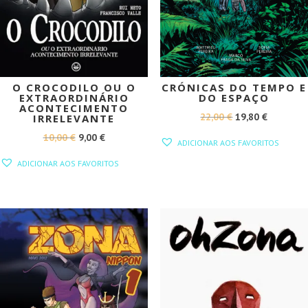
O CROCODILO OU O
CRÓNICAS DO TEMPO E
EXTRAORDINÁRIO
DO ESPAÇO
ACONTECIMENTO
O
O
22,00
€
19,80
€
IRRELEVANTE
PREÇO
PREÇO
O
O
10,00
€
9,00
€
ADICIONAR AOS FAVORITOS
ORIGINAL
ATUAL
PREÇO
PREÇO
ADICIONAR AOS FAVORITOS
ERA:
É:
ORIGINAL
ATUAL
22,00 €.
19,80 €.
ERA:
É:
10,00 €.
9,00 €.