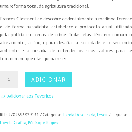
uma reforma total da agricultura tradicional.
Frances Glessner Lee descobre acidentalmente a medicina forense
e, de forma autodidata, estabelece o protocolo atual utilizado
pela polícia em cenas de crime. Todas elas têm em comum o
atrevimento, a força para desafiar a sociedade e o seu meio
ambiente e a ousadia de defender os seus valores para se
tornarem no que elas queriam ser.
Quantidade
ADICIONAR
de
Destemidas
Adicionar aos Favoritos
2
REF:
9789896829131
Categorias:
Banda Desenhada
,
Levoir
Etiquetas:
Novela Gráfica
,
Pénélope Bagieu