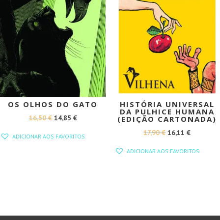
OS OLHOS DO GATO
HISTÓRIA UNIVERSAL
DA PULHICE HUMANA
O
O
16,50
€
14,85
€
(EDIÇÃO CARTONADA)
PREÇO
PREÇO
O
O
17,90
€
16,11
€
ADICIONAR AOS FAVORITOS
ORIGINAL
ATUAL
PREÇO
PREÇO
ADICIONAR AOS FAVORITOS
ERA:
É:
ORIGINAL
ATUAL
16,50 €.
14,85 €.
ERA:
É:
17,90 €.
16,11 €.