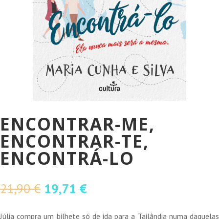
ENCONTRAR-ME,
ENCONTRAR-TE,
ENCONTRÁ-LO
O
O
21,90
€
19,71
€
preço
preço
original
atual
Júlia compra um bilhete só de ida para a Tailândia numa daquelas