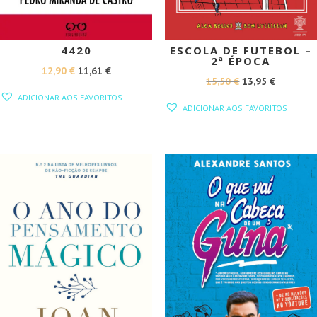
4420
ESCOLA DE FUTEBOL –
2ª ÉPOCA
O
O
12,90
€
11,61
€
O
O
15,50
€
13,95
€
PREÇO
PREÇO
ADICIONAR AOS FAVORITOS
PREÇO
PREÇO
ORIGINAL
ATUAL
ADICIONAR AOS FAVORITOS
ORIGINAL
ATUAL
ERA:
É:
ERA:
É:
12,90 €.
11,61 €.
15,50 €.
13,95 €.
PROMOÇÃO!
PROMOÇÃO!