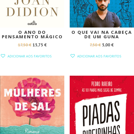
O ANO DO
O QUE VAI NA CABEÇA
PENSAMENTO MÁGICO
DE UM GUNA
O
O
O
O
17,50
€
15,75
€
7,50
€
5,00
€
PREÇO
PREÇO
PREÇO
PREÇO
ADICIONAR AOS FAVORITOS
ADICIONAR AOS FAVORITOS
ORIGINAL
ATUAL
ORIGINAL
ATUAL
ERA:
É:
ERA:
É:
17,50 €.
15,75 €.
7,50 €.
5,00 €.
PROMOÇÃO!
PROMOÇÃO!