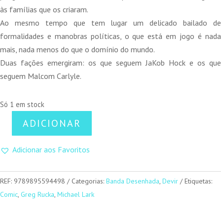
às famílias que os criaram.
Ao mesmo tempo que tem lugar um delicado bailado de
formalidades e manobras políticas, o que está em jogo é nada
mais, nada menos do que o domínio do mundo.
Duas fações emergiram: os que seguem JaKob Hock e os que
seguem Malcom Carlyle.
Só 1 em stock
ADICIONAR
Quantidade
de
Adicionar aos Favoritos
Lazarus
03
REF:
9789895594498
Categorias:
Banda Desenhada
,
Devir
Etiquetas:
Comic
,
Greg Rucka
,
Michael Lark