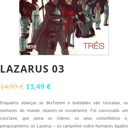
LAZARUS 03
O
O
14,99
€
13,49
€
preço
preço
original
atual
Enquanto alianças se desfazem e lealdades são testadas, os
era:
é:
senhores do mundo reúnem-se novamente. Foi convocado um
14,99 €.
13,49 €.
conclave, que junta os líderes, os seus conselheiros e,
perigosamente, os Lazarus – os campeões sobre-humanos ligados