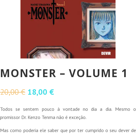
MONSTER – VOLUME 1
O
O
20,00
€
18,00
€
preço
preço
original
atual
Todos se sentem pouco à vontade no dia a dia. Mesmo o
era:
é:
promissor Dr. Kenzo Tenma não é exceção.
20,00 €.
18,00 €.
Mas como poderia ele saber que por ter cumprido o seu dever de