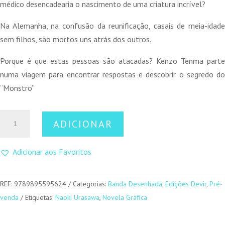
médico desencadearia o nascimento de uma criatura incrível?
Na Alemanha, na confusão da reunificação, casais de meia-idade
sem filhos, são mortos uns atrás dos outros.
Porque é que estas pessoas são atacadas? Kenzo Tenma parte
numa viagem para encontrar respostas e descobrir o segredo do
“Monstro”
Quantidade
ADICIONAR
de
Monster
Adicionar aos Favoritos
-
Volume
1
REF:
9789895595624
Categorias:
Banda Desenhada
,
Edições Devir
,
Pré-
venda
Etiquetas:
Naoki Urasawa
,
Novela Gráfica