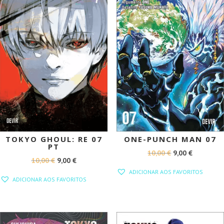
TOKYO GHOUL: RE 07
ONE-PUNCH MAN 07
PT
O
O
10,00
€
9,00
€
O
O
10,00
€
9,00
€
PREÇO
PREÇO
ADICIONAR AOS FAVORITOS
PREÇO
PREÇO
ORIGINAL
ATUAL
ADICIONAR AOS FAVORITOS
ORIGINAL
ATUAL
ERA:
É:
ERA:
É:
10,00 €.
9,00 €.
10,00 €.
9,00 €.