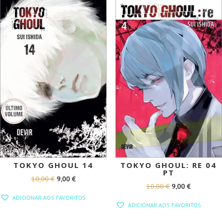
PROMOÇÃO!
PROMOÇÃO!
TOKYO GHOUL 14
TOKYO GHOUL: RE 04
PT
O
O
10,00
€
9,00
€
O
O
10,00
€
9,00
€
PREÇO
PREÇO
ADICIONAR AOS FAVORITOS
PREÇO
PREÇO
ORIGINAL
ATUAL
ADICIONAR AOS FAVORITOS
ORIGINAL
ATUAL
ERA:
É: