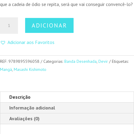
que a cadeia de ódio se repita, será que vai conseguir convencê-lo?
Quantidade
ADICIONAR
de
Naruto
Adicionar aos Favoritos
49
REF:
9789895596058
Categorias:
Banda Desenhada
,
Devir
Etiquetas:
Mangá
,
Masashi Kishimoto
Descrição
Informação adicional
Avaliações (0)