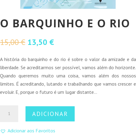
O BARQUINHO E O RIO
O
O
15,00
€
13,50
€
preço
preço
original
atual
A história do barquinho e do rio é sobre o valor da amizade e da
era:
é:
liberdade. Se acreditarmos ser possível, vamos além do horizonte.
15,00 €.
13,50 €.
Quando queremos muito uma coisa, vamos além dos nossos
limites. É acreditando, lutando e trabalhando que vamos crescer e
evoluir. E, porque o futuro é um lugar distante…
Quantidade
ADICIONAR
de
O
Adicionar aos Favoritos
Barquinho