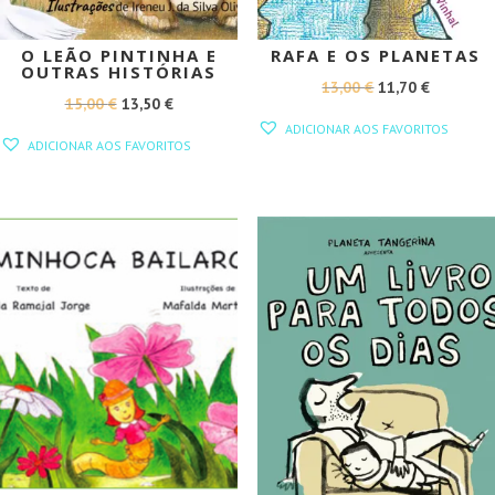
O LEÃO PINTINHA E
RAFA E OS PLANETAS
OUTRAS HISTÓRIAS
O
O
13,00
€
11,70
€
O
O
15,00
€
13,50
€
PREÇO
PREÇO
ADICIONAR AOS FAVORITOS
PREÇO
PREÇO
ORIGINAL
ATUAL
ADICIONAR AOS FAVORITOS
ORIGINAL
ATUAL
ERA:
É:
ERA:
É:
13,00 €.
11,70 €.
15,00 €.
13,50 €.
PROMOÇÃO!