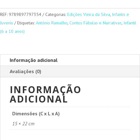
e
o
REF:
9789897797354
Categorias:
Edições Vieira da Silva
,
Infantis e
Rio
Juvenis
Etiquetas:
António Ramalho
,
Contos Fábulas e Narrativas
,
Infantil
(6 a 10 anos)
Informação adicional
Avaliações (0)
INFORMAÇÃO
ADICIONAL
Dimensões (C x L x A)
15 × 22 cm