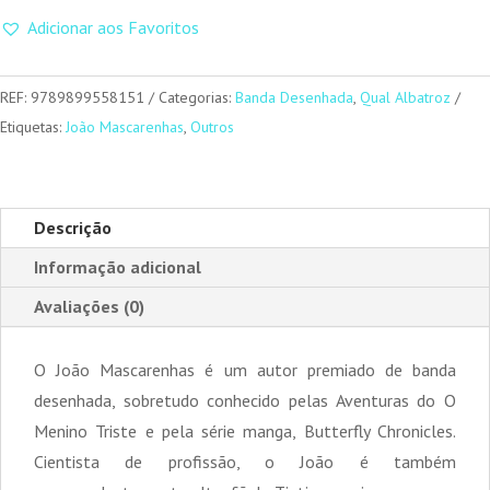
O
Adicionar aos Favoritos
Menino
Triste
–
REF:
9789899558151
Categorias:
Banda Desenhada
,
Qual Albatroz
Punk
Etiquetas:
João Mascarenhas
,
Outros
Redux
Descrição
Informação adicional
Avaliações (0)
O João Mascarenhas é um autor premiado de banda
desenhada, sobretudo conhecido pelas Aventuras do O
Menino Triste e pela série manga, Butterfly Chronicles.
Cientista de profissão, o João é também