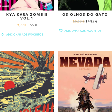
KYA KARA ZOMBIE
OS OLHOS DO GATO
VOL.1
O
O
16,50
€
14,85
€
O
O
9,99
€
8,99
€
PREÇO
PREÇO
ADICIONAR AOS FAVORITOS
PREÇO
PREÇO
ORIGINAL
ATUAL
ADICIONAR AOS FAVORITOS
ORIGINAL
ATUAL
ERA:
É:
ERA:
É:
16,50 €.
14,85 €.
9,99 €.
8,99 €.
PROMOÇÃO!
PROMOÇÃO!