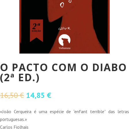
O PACTO COM O DIABO
(2ª ED.)
O
O
16,50
€
14,85
€
preço
preço
original
atual
«João Cerqueira é uma espécie de “enfant terrible” das letras
era:
é:
portuguesas.»
16,50 €.
14,85 €.
Carlos Fiolhais