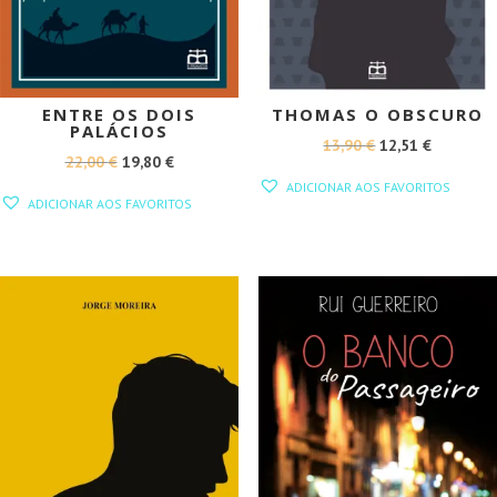
ENTRE OS DOIS
THOMAS O OBSCURO
PALÁCIOS
O
O
13,90
€
12,51
€
O
O
22,00
€
19,80
€
PREÇO
PREÇO
ADICIONAR AOS FAVORITOS
PREÇO
PREÇO
ORIGINAL
ATUAL
ADICIONAR AOS FAVORITOS
ORIGINAL
ATUAL
ERA:
É:
ERA:
É:
13,90 €.
12,51 €.
22,00 €.
19,80 €.
PROMOÇÃO!
PROMOÇÃO!