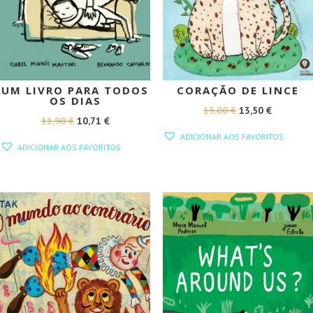
UM LIVRO PARA TODOS
CORAÇÃO DE LINCE
OS DIAS
O
O
15,00
€
13,50
€
O
O
11,90
€
10,71
€
PREÇO
PREÇO
ADICIONAR AOS FAVORITOS
PREÇO
PREÇO
ORIGINAL
ATUAL
ADICIONAR AOS FAVORITOS
ORIGINAL
ATUAL
ERA:
É:
ERA:
É:
15,00 €.
13,50 €.
11,90 €.
10,71 €.
PROMOÇÃO!
PROMOÇÃO!