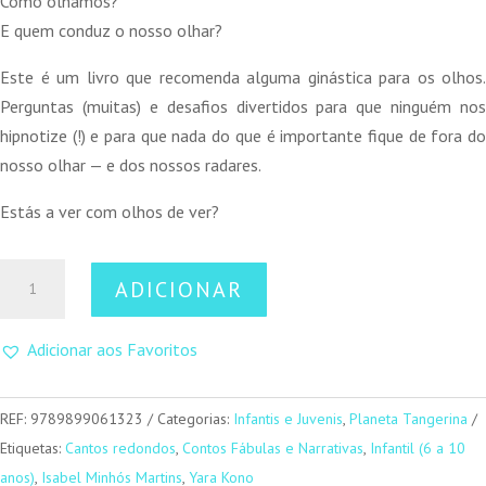
Como olhamos?
E quem conduz o nosso olhar?
Este é um livro que recomenda alguma ginástica para os olhos.
Perguntas (muitas) e desafios divertidos para que ninguém nos
hipnotize (!) e para que nada do que é importante fique de fora do
nosso olhar — e dos nossos radares.
Estás a ver com olhos de ver?
Quantidade
ADICIONAR
de
Olhos
Adicionar aos Favoritos
abertos,
olhos
fechados
REF:
9789899061323
Categorias:
Infantis e Juvenis
,
Planeta Tangerina
Etiquetas:
Cantos redondos
,
Contos Fábulas e Narrativas
,
Infantil (6 a 10
anos)
,
Isabel Minhós Martins
,
Yara Kono