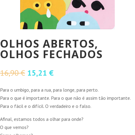
OLHOS ABERTOS,
OLHOS FECHADOS
O
O
16,90
€
15,21
€
preço
preço
original
atual
Para o umbigo, para a rua, para longe, para perto.
era:
é:
Para o que é importante. Para o que não é assim tão importante.
16,90 €.
15,21 €.
Para o fácil e o difícil. O verdadeiro e o falso.
Afinal, estamos todos a olhar para onde?
O que vemos?