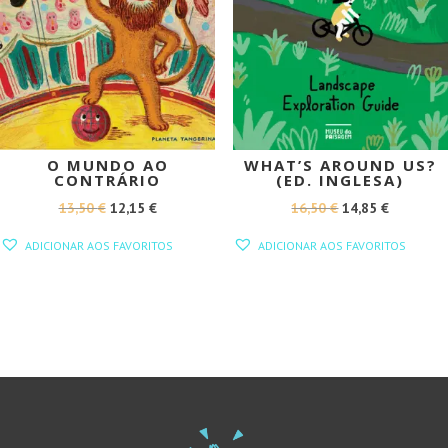
O MUNDO AO
WHAT’S AROUND US?
CONTRÁRIO
(ED. INGLESA)
O
O
O
O
13,50
€
12,15
€
16,50
€
14,85
€
PREÇO
PREÇO
PREÇO
PREÇO
ADICIONAR AOS FAVORITOS
ADICIONAR AOS FAVORITOS
ORIGINAL
ATUAL
ORIGINAL
ATUAL
ERA:
É:
ERA:
É:
13,50 €.
12,15 €.
16,50 €.
14,85 €.