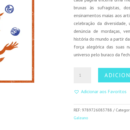
bruxas às sufragistas, do
ensinamentos maias aos arti
celebração da diversidade
denúncia de mordaças, ven
história do mundo a partir d
força alegórica das suas n
universo pelo buraco da fech
Quantidade
ADICIO
de
Os
Adicionar aos Favoritos
Filhos
dos
Dias
REF:
9789726083788
Categor
Galeano