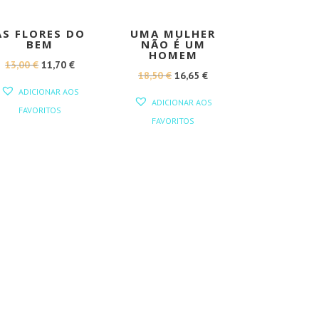
AS FLORES DO
UMA MULHER
BEM
NÃO É UM
HOMEM
O
O
13,00
€
11,70
€
O
O
18,50
€
16,65
€
PREÇO
PREÇO
ADICIONAR AOS
PREÇO
PREÇO
ORIGINAL
ATUAL
ADICIONAR AOS
FAVORITOS
ORIGINAL
ATUAL
ERA:
É:
FAVORITOS
ERA:
É:
13,00 €.
11,70 €.
18,50 €.
16,65 €.
EIS
CONTACTOS