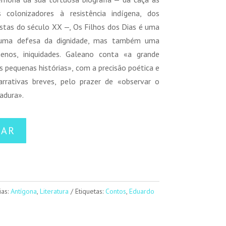
s colonizadores à resistência indígena, dos
stas do século XX —, Os Filhos dos Dias é uma
, uma defesa da dignidade, mas também uma
enos, iniquidades. Galeano conta «a grande
as pequenas histórias», com a precisão poética e
arrativas breves, pelo prazer de «observar o
adura».
NAR
ias:
Antígona
,
Literatura
Etiquetas:
Contos
,
Eduardo