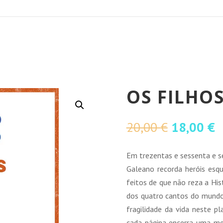
OS FILHOS
O
O
20,00
€
18,00
€
preço
p
original
a
Em trezentas e sessenta e se
era:
é
Galeano recorda heróis esqu
20,00 €.
1
feitos de que não reza a Hi
dos quatro cantos do mundo
fragilidade da vida neste p
cada página encerra uma me