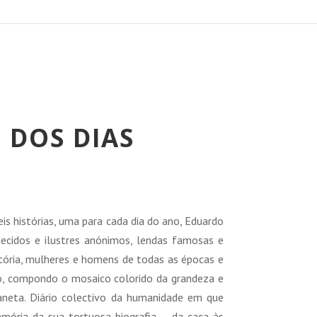
 DOS DIAS
reço
tual
is histórias, uma para cada dia do ano, Eduardo
:
ecidos e ilustres anónimos, lendas famosas e
8,00 €.
stória, mulheres e homens de todas as épocas e
, compondo o mosaico colorido da grandeza e
laneta. Diário colectivo da humanidade em que
mória da sua tortuosa biografia — da caça às