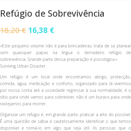
Refúgio de Sobrevivência
O
O
18,20
€
16,38
€
preço
preço
original
atual
«Este pequeno volume não é para brincadeiras; trata de se planear
era:
é:
sem quaisquer papas na língua o derradeiro refúgio de
18,20 €.
16,38 €.
sobrevivência. Grande parte dessa preparação é psicológica.»
Surviving Urban Disaster
Um refúgio é um local onde encontramos abrigo, protecção,
comida, água, medicação e conforto, organizado para lá vivermos
por nossa conta até a sociedade regressar à sua normalidade, é o
sítio para onde vamos para sobreviver, não é um buraco para onde
rastejamos para morrer.
Organizar um refúgio é, em grande parte, praticar a arte do possível.
É uma questão de sábia e cautelosamente identificar o que temos
disponível e torná-lo em algo que seja útil. As pessoas que o