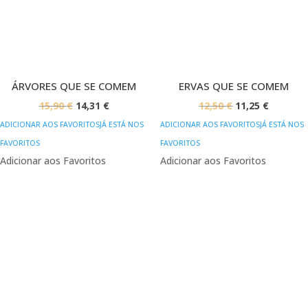
ÁRVORES QUE SE COMEM
ERVAS QUE SE COMEM
O
O
O
O
15,90
€
14,31
€
12,50
€
11,25
€
PREÇO
PREÇO
PREÇO
PREÇO
ADICIONAR AOS FAVORITOS
JÁ ESTÁ NOS
ADICIONAR AOS FAVORITOS
JÁ ESTÁ NOS
ORIGINAL
ATUAL
ORIGINAL
ATUAL
FAVORITOS
FAVORITOS
ERA:
É:
ERA:
É:
Adicionar aos Favoritos
Adicionar aos Favoritos
15,90 €.
14,31 €.
12,50 €.
11,25 €.