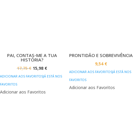
PAI, CONTAS-ME A TUA
PRONTIDÃO E SOBREVIVÊNCIA
HISTÓRIA?
9,54
€
O
O
17,75
€
15,98
€
ADICIONAR AOS FAVORITOS
JÁ ESTÁ NOS
PREÇO
PREÇO
ADICIONAR AOS FAVORITOS
JÁ ESTÁ NOS
FAVORITOS
ORIGINAL
ATUAL
FAVORITOS
Adicionar aos Favoritos
ERA:
É:
Adicionar aos Favoritos
17,75 €.
15,98 €.
PROMOÇÃO!
PROMOÇÃO!