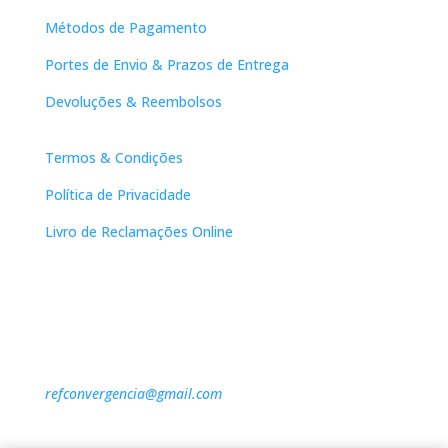
Métodos de Pagamento
Portes de Envio & Prazos de Entrega
Devoluções & Reembolsos
Links Úteis
Termos & Condições
Política de Privacidade
Livro de Reclamações Online
Contactos
DNL Convergência
Rua Principal nº39-41, RC Direito, Loja 2
Vergas
3840-555 Sto André de Vagos
refconvergencia@gmail.com