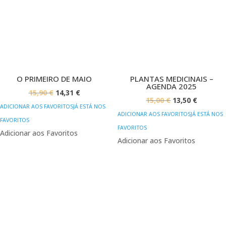
O PRIMEIRO DE MAIO
PLANTAS MEDICINAIS –
AGENDA 2025
O
O
15,90
€
14,31
€
O
O
15,00
€
13,50
€
PREÇO
PREÇO
ADICIONAR AOS FAVORITOS
JÁ ESTÁ NOS
PREÇO
PREÇO
ADICIONAR AOS FAVORITOS
JÁ ESTÁ NOS
ORIGINAL
ATUAL
FAVORITOS
ORIGINAL
ATUAL
FAVORITOS
ERA:
É:
Adicionar aos Favoritos
ERA:
É:
Adicionar aos Favoritos
15,90 €.
14,31 €.
15,00 €.
13,50 €.
PROMOÇÃO!
PROMOÇÃO!