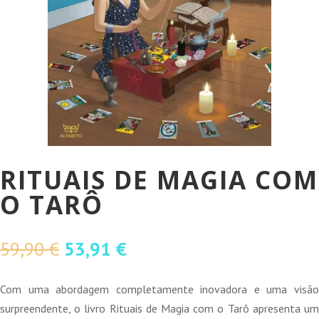
RITUAIS DE MAGIA COM
O TARÔ
O
O
59,90
€
53,91
€
preço
preço
original
atual
Com uma abordagem completamente inovadora e uma visão
era:
é:
surpreendente, o livro Rituais de Magia com o Tarô apresenta um