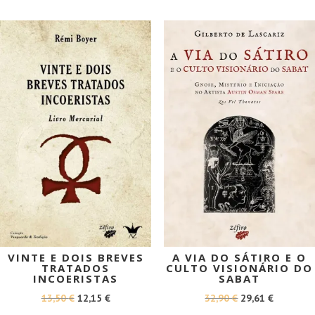
ERA:
É:
ERA:
É:
15,90 €.
14,31 €.
17,90 €.
16,11 €.
PROMOÇÃO!
PROMOÇÃO!
VINTE E DOIS BREVES
A VIA DO SÁTIRO E O
TRATADOS
CULTO VISIONÁRIO DO
INCOERISTAS
SABAT
O
O
O
O
13,50
€
12,15
€
32,90
€
29,61
€