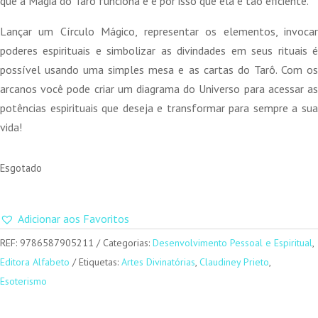
que a Magia do Tarô funciona e é por isso que ela é tão eficiente.
Lançar um Círculo Mágico, representar os elementos, invocar
poderes espirituais e simbolizar as divindades em seus rituais é
possível usando uma simples mesa e as cartas do Tarô. Com os
arcanos você pode criar um diagrama do Universo para acessar as
potências espirituais que deseja e transformar para sempre a sua
vida!
Esgotado
Adicionar aos Favoritos
REF:
9786587905211
Categorias:
Desenvolvimento Pessoal e Espiritual
,
Editora Alfabeto
Etiquetas:
Artes Divinatórias
,
Claudiney Prieto
,
Esoterismo