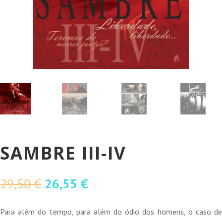
SAMBRE III-IV
O
O
29,50
€
26,55
€
preço
preço
original
atual
Para além do tempo, para além do ódio dos homens, o caso de