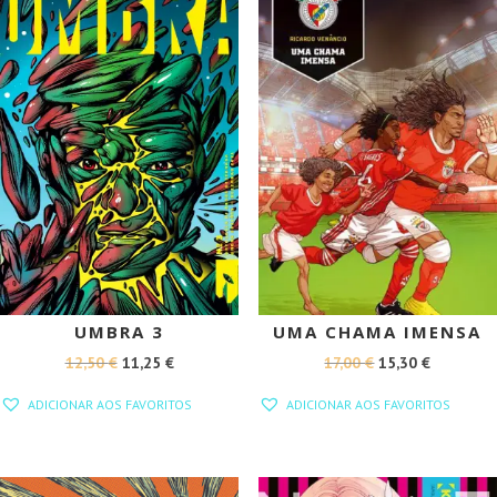
UMBRA 3
UMA CHAMA IMENSA
O
O
O
O
12,50
€
11,25
€
17,00
€
15,30
€
PREÇO
PREÇO
PREÇO
PREÇO
ADICIONAR AOS FAVORITOS
ADICIONAR AOS FAVORITOS
ORIGINAL
ATUAL
ORIGINAL
ATUAL
ERA:
É:
ERA:
É:
12,50 €.
11,25 €.
17,00 €.
15,30 €.