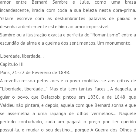
era:
é:
amor entre Bernard Sambre e Julie, como uma brasa
29,50 €.
26,55 €.
incandescente, irradia com toda a sua beleza nesta obra-prima.
Yslaire escreve com as deslumbrantes palavras de paixão e
desenha ardentemente este hino ao amor impossível.
Sambre ou a ilustração exacta e perfeita do “Romantismo”, entre a
escuridão da alma e a queima dos sentimentos. Um monumento.
Liberdade, liberdade…
Capítulo III
Paris, 21-22 de Fevereiro de 1848.
A revolta ressoa pelos ares e o povo mobiliza-se aos gritos de
“Liberdade, liberdade…” Mas ela tem tantas faces… A daquela, a
guiar o povo, que Delacroix pintou em 1830, a de 1848, que
Valdieu não pintará, e depois, aquela com que Bernard sonha e que
se assemelha a uma rapariga de olhos vermelhos… Naquele
período conturbado, cada um pagará o preço por ter querido
possuí-la, e mudar o seu destino… porque A Guerra dos Olhos é