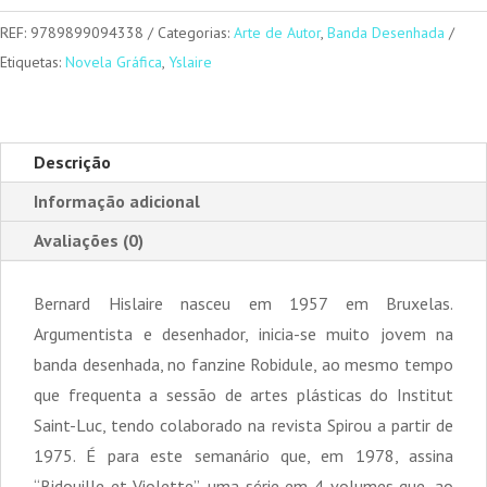
III-
REF:
9789899094338
Categorias:
Arte de Autor
,
Banda Desenhada
IV
Etiquetas:
Novela Gráfica
,
Yslaire
Descrição
Informação adicional
Avaliações (0)
Bernard Hislaire nasceu em 1957 em Bruxelas.
Argumentista e desenhador, inicia-se muito jovem na
banda desenhada, no fanzine Robidule, ao mesmo tempo
que frequenta a sessão de artes plásticas do Institut
Saint-Luc, tendo colaborado na revista Spirou a partir de
1975. É para este semanário que, em 1978, assina
“Bidouille et Violette”, uma série em 4 volumes que, ao