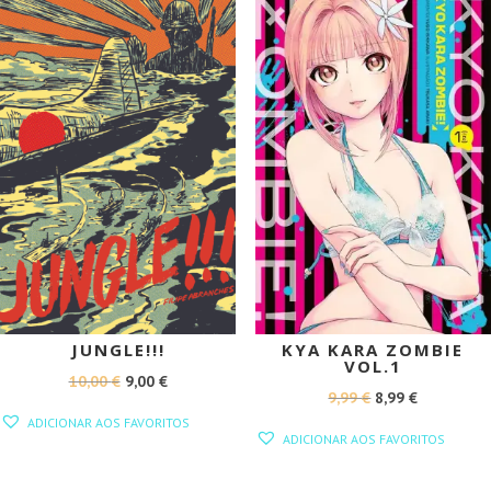
PROMOÇÃO!
PROMOÇÃO!
JUNGLE!!!
KYA KARA ZOMBIE
VOL.1
O
O
10,00
€
9,00
€
O
O
9,99
€
8,99
€
PREÇO
PREÇO
ADICIONAR AOS FAVORITOS
PREÇO
PREÇO
ORIGINAL
ATUAL
ADICIONAR AOS FAVORITOS
ORIGINAL
ATUAL
ERA:
É:
ERA:
É: