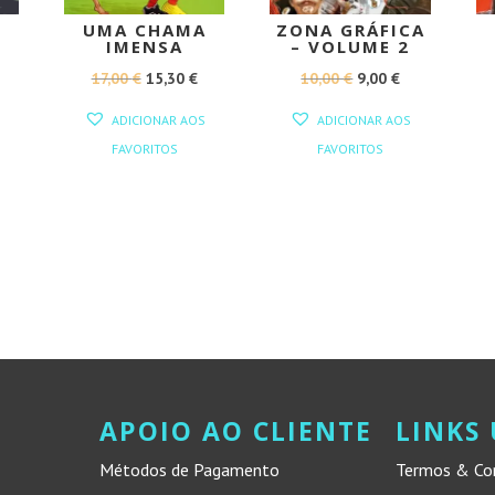
UMA CHAMA
ZONA GRÁFICA
IMENSA
– VOLUME 2
O
O
O
O
17,00
€
15,30
€
10,00
€
9,00
€
REÇO
PREÇO
PREÇO
PREÇO
PREÇO
AL
TUAL
ADICIONAR AOS
ADICIONAR AOS
ORIGINAL
ATUAL
ORIGINAL
ATUAL
FAVORITOS
FAVORITOS
ERA:
É:
ERA:
É:
00 €.
17,00 €.
15,30 €.
10,00 €.
9,00 €.
APOIO AO CLIENTE
LINKS 
Métodos de Pagamento
Termos & Co