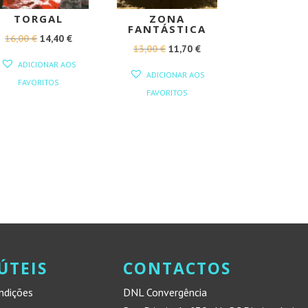
TORGAL
ZONA
FANTÁSTICA
O
O
16,00
€
14,40
€
O
O
13,00
€
11,70
€
PREÇO
PREÇO
ADICIONAR AOS
PREÇO
PREÇO
ORIGINAL
ATUAL
ADICIONAR AOS
FAVORITOS
ORIGINAL
ATUAL
ERA:
É:
FAVORITOS
ERA:
É:
16,00 €.
14,40 €.
13,00 €.
11,70 €.
ÚTEIS
CONTACTOS
ndições
DNL Convergência