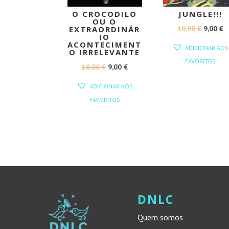
O CROCODILO
JUNGLE!!!
OU O
O
O
10,00
€
9,00
€
EXTRAORDINÁR
IO
PREÇO
P
ACONTECIMENT
ADICIONAR AOS
O IRRELEVANTE
ORIGIN
A
FAVORITOS
O
O
10,00
€
9,00
€
ERA:
É:
PREÇO
PREÇO
10,00 €.
9,
ADICIONAR AOS
ORIGINAL
ATUAL
FAVORITOS
ERA:
É:
10,00 €.
9,00 €.
DNLC
Quem somos