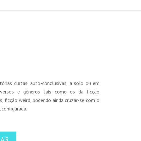
reço
tual
órias curtas, auto-conclusivas, a solo ou em
:
niversos e géneros tais como os da ficção
1,25 €.
tas, ficção weird, podendo ainda cruzar-se com o
reconfigurada.
NAR