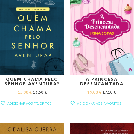
QUEM CHAMA PELO
A PRINCESA
SENHOR AVENTURA?
DESENCANTADA
O
O
O
O
15,00
€
13,50
€
19,00
€
17,10
€
PREÇO
PREÇO
PREÇO
PREÇO
ADICIONAR AOS FAVORITOS
ADICIONAR AOS FAVORITOS
ORIGINAL
ATUAL
ORIGINAL
ATUAL
ERA:
É:
ERA:
É:
15,00 €.
13,50 €.
19,00 €.
17,10 €.
PROMOÇÃO!
PROMOÇÃO!