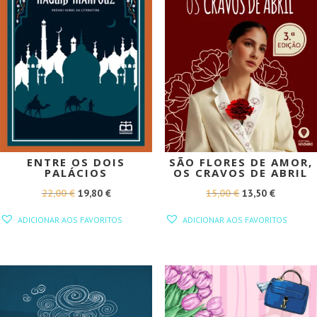
ENTRE OS DOIS
SÃO FLORES DE AMOR,
PALÁCIOS
OS CRAVOS DE ABRIL
O
O
O
O
22,00
€
19,80
€
15,00
€
13,50
€
PREÇO
PREÇO
PREÇO
PREÇO
ADICIONAR AOS FAVORITOS
ADICIONAR AOS FAVORITOS
ORIGINAL
ATUAL
ORIGINAL
ATUAL
ERA:
É:
ERA:
É:
22,00 €.
19,80 €.
15,00 €.
13,50 €.
PROMOÇÃO!
PROMOÇÃO!