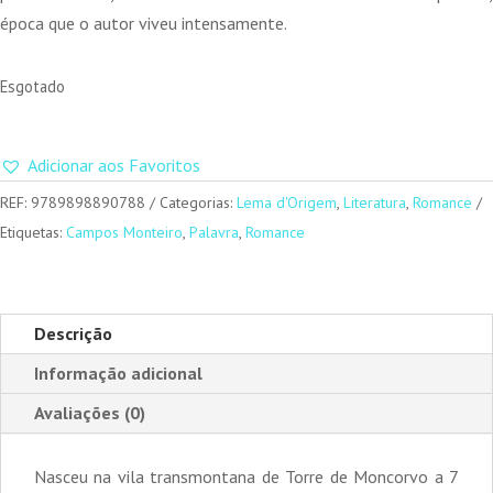
14,00 €.
12,60 €.
época que o autor viveu intensamente.
Esgotado
Adicionar aos Favoritos
REF:
9789898890788
Categorias:
Lema d'Origem
,
Literatura
,
Romance
Etiquetas:
Campos Monteiro
,
Palavra
,
Romance
Descrição
Informação adicional
Avaliações (0)
Nasceu na vila transmontana de Torre de Moncorvo a 7