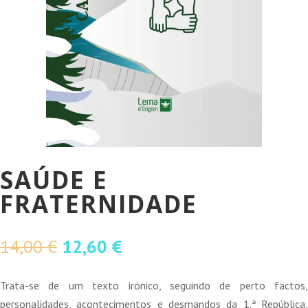
SAÚDE E
FRATERNIDADE
O
O
14,00
€
12,60
€
preço
preço
original
atual
Trata-se de um texto irónico, seguindo de perto factos,
era:
é:
personalidades, acontecimentos e desmandos da 1.ª República,