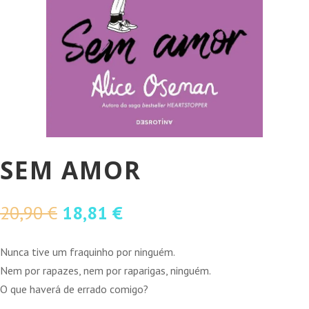
SEM AMOR
O
O
20,90
€
18,81
€
preço
preço
original
atual
Nunca tive um fraquinho por ninguém.
era:
é:
Nem por rapazes, nem por raparigas, ninguém.
20,90 €.
18,81 €.
O que haverá de errado comigo?