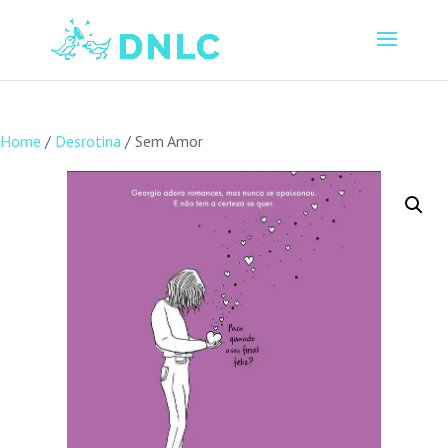
Home
/
Desrotina
/ Sem Amor