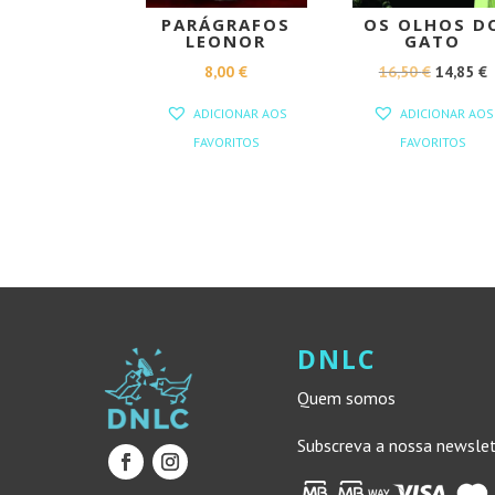
PARÁGRAFOS
OS OLHOS D
LEONOR
GATO
O
8,00
€
16,50
€
14,85
€
PREÇO
ADICIONAR AOS
ADICIONAR AOS
ORIGINA
FAVORITOS
FAVORITOS
ERA:
É
16,50 €.
1
DNLC
Quem somos
Subscreva a nossa newsle