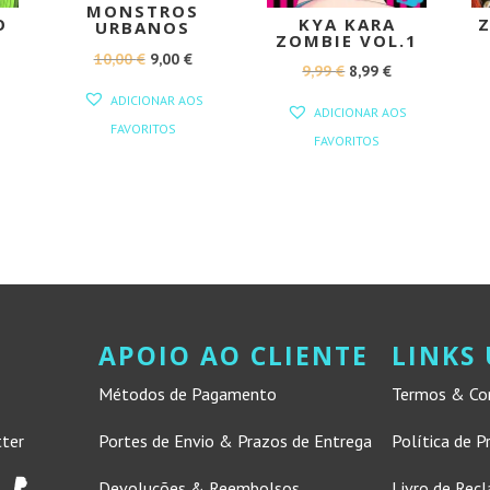
MONSTROS
O
KYA KARA
Z
URBANOS
ZOMBIE VOL.1
O
O
10,00
€
9,00
€
O
O
O
9,99
€
8,99
€
PREÇO
PREÇO
PREÇO
PREÇO
PREÇO
ADICIONAR AOS
ADICIONAR AOS
ORIGINAL
ATUAL
L
ATUAL
ORIGINAL
ATUAL
FAVORITOS
FAVORITOS
ERA:
É:
:
ERA:
É:
10,00 €.
9,00 €.
4,85 €.
9,99 €.
8,99 €.
APOIO AO CLIENTE
LINKS 
Métodos de Pagamento
Termos & Co
tter
Portes de Envio & Prazos de Entrega
Política de P
Devoluções & Reembolsos
Livro de Rec