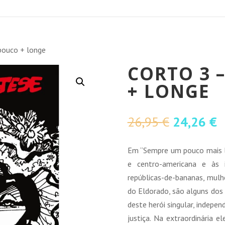
pouco + longe
CORTO 3 
+ LONGE
O
O
26,95
€
24,26
€
preço
p
original
a
Em “Sempre um pouco mais lon
era:
é
e centro-americana e às i
26,95 €.
2
repúblicas-de-bananas, mulh
do Eldorado, são alguns dos
deste herói singular, indepen
justiça. Na extraordinária 