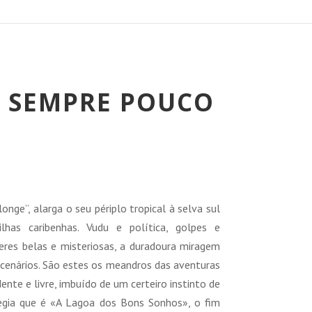
– SEMPRE POUCO
reço
tual
ge”, alarga o seu périplo tropical à selva sul
:
lhas caribenhas. Vudu e política, golpes e
4,26 €.
eres belas e misteriosas, a duradoura miragem
 cenários. São estes os meandros das aventuras
dente e livre, imbuído de um certeiro instinto de
elegia que é «A Lagoa dos Bons Sonhos», o fim