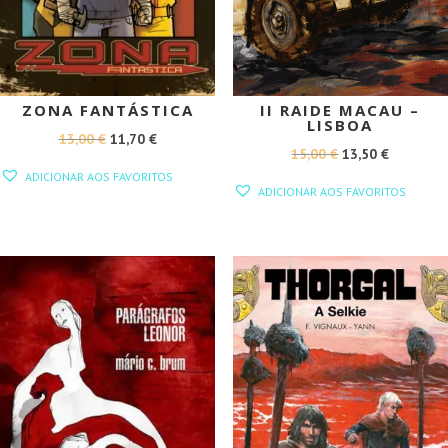
ZONA FANTÁSTICA
II RAIDE MACAU –
LISBOA
O
O
13,00
€
11,70
€
O
O
15,00
€
13,50
€
PREÇO
PREÇO
ADICIONAR AOS FAVORITOS
PREÇO
PREÇO
ORIGINAL
ATUAL
ADICIONAR AOS FAVORITOS
ORIGINAL
ATUAL
ERA:
É:
ERA:
É:
13,00 €.
11,70 €.
15,00 €.
13,50 €.
PROMOÇÃO!