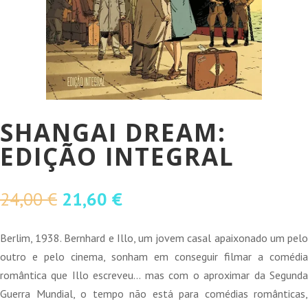
SHANGAI DREAM:
EDIÇÃO INTEGRAL
O
O
24,00
€
21,60
€
preço
preço
original
atual
Berlim, 1938. Bernhard e Illo, um jovem casal apaixonado um pelo
era:
é:
outro e pelo cinema, sonham em conseguir filmar a comédia
24,00 €.
21,60 €.
romântica que Illo escreveu… mas com o aproximar da Segunda
Guerra Mundial, o tempo não está para comédias românticas,