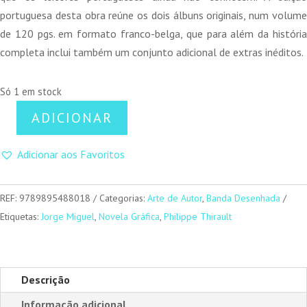
portuguesa desta obra reúne os dois álbuns originais, num volume
de 120 pgs. em formato franco-belga, que para além da história
completa inclui também um conjunto adicional de extras inéditos.
Só 1 em stock
ADICIONAR
Quantidade
de
Adicionar aos Favoritos
Shangai
Dream:
REF:
9789895488018
Categorias:
Arte de Autor
,
Banda Desenhada
Edição
Etiquetas:
Jorge Miguel
,
Novela Gráfica
,
Philippe Thirault
Integral
Descrição
Informação adicional